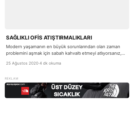
SAĞLIKLI OFİS ATIŞTIRMALIKLARI
Modern yaşamanın en büyük sorunlarından olan zaman
problemini aşmak için sabah kahvaltı etmeyi atlıyorsanız,
ofiste mükemmel olmasa da sağlıklı atıştırmalıkları tercih
25 Ağustos 2020
·
4 dk okuma
etmenizi gerektirebilir. Gün içerisinde çalışırken gelen ani
açlık krizleri, uzayan mesailer, hesapta olmayan işler derken
açlığımızı ihmal edebiliyoruz.