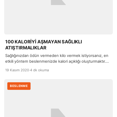
100 KALORİYİ AŞMAYAN SAĞLIKLI
ATIŞTIRMALIKLAR
Sağlığınızdan ödün vermeden kilo vermek istiyorsanız, en
etkili yöntem beslenmenizde kalori açıklığı oluşturmaktır.
Dengeli ve sağlıklı beslenmeli, günlük aldığınız ve
19 Kasım 2020
·
4 dk okuma
harcadığınız kalori miktarına önem vermeniz gerekiyor.
BESLENME