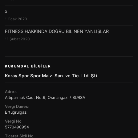
x
1 Ocak 2020
FİTNESS HAKKINDA DOĞRU BİLİNEN YANLIŞLAR
11 Şubat 2020
KURUMSAL BILGILER
Koray Spor Spor Malz. San. ve Tic. Ltd. Şti.
Adres
Altıparmak Cad. No:6, Osmangazi / BURSA
Vergi Dairesi
Ertuğrulgazi
Vergi No
5770490954
Ticaret Sicil No