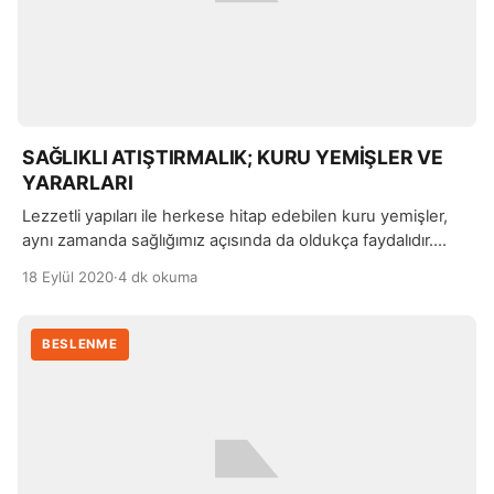
SAĞLIKLI ATIŞTIRMALIK; KURU YEMİŞLER VE
YARARLARI
Lezzetli yapıları ile herkese hitap edebilen kuru yemişler,
aynı zamanda sağlığımız açısında da oldukça faydalıdır.
Günlük beslenme planınız içerisinde mutlaka yer vermeniz
18 Eylül 2020
·
4 dk okuma
tavsiye edilen kuru yemişlerin, farklı çeşitlerini tüketerek,
farklı yararlarından faydalanabilirsiniz.
BESLENME