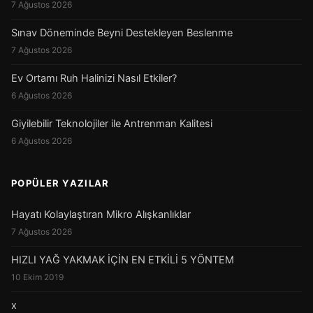
7 Ağustos 2026
Sınav Döneminde Beyni Destekleyen Beslenme
7 Ağustos 2026
Ev Ortamı Ruh Halinizi Nasıl Etkiler?
6 Ağustos 2026
Giyilebilir Teknolojiler ile Antrenman Kalitesi
6 Ağustos 2026
POPÜLER YAZILAR
Hayatı Kolaylaştıran Mikro Alışkanlıklar
7 Ağustos 2026
HIZLI YAĞ YAKMAK İÇİN EN ETKİLİ 5 YÖNTEM
10 Ekim 2019
x