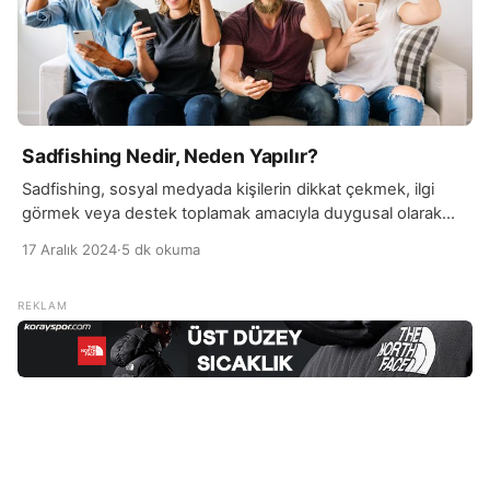
Sadfishing Nedir, Neden Yapılır?
Sadfishing, sosyal medyada kişilerin dikkat çekmek, ilgi
görmek veya destek toplamak amacıyla duygusal olarak
abartılı veya manipülatif paylaşımlar yapması anlamına gelir.
17 Aralık 2024
·
5 dk okuma
Bu terim, “sad” (üzgün) ve “fishing” (avlanma) kelimelerinin
birleşiminden türetilmiştir. Sadfishing yapan kişiler,
genellikle duygusal zorluklarını veya yaşamlarındaki
olumsuz olayları dramatize ederek takipçilerinden sempati
toplamaya çalışır. Ancak bu davranış, bazen gerçekten
yardıma ihtiyaç duyan […]