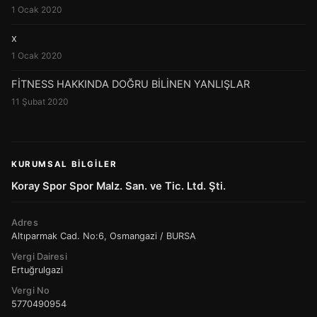
1 Ocak 2020
x
1 Ocak 2020
FİTNESS HAKKINDA DOĞRU BİLİNEN YANLIŞLAR
11 Şubat 2020
KURUMSAL BILGILER
Koray Spor Spor Malz. San. ve Tic. Ltd. Şti.
Adres
Altıparmak Cad. No:6, Osmangazi / BURSA
Vergi Dairesi
Ertuğrulgazi
Vergi No
5770490954