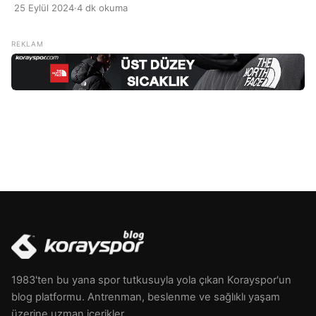
dinlenememek veya uyku kalitesinin düşüklüğünden
25 Eylül 2024
·
4 dk okuma
kaynaklanır. Uykusuzluk, stres, anksiyete veya düzensiz
uyku saatleri gibi faktörler, sabahları yorgun hissetmeye
neden olabilir. Aynı zamanda, aşırı kafein tüketimi veya
uyku ortamının rahatsız edici olması da bu durumu
tetikleyebilir. Yorgun uyanmanın başka bir nedeni de […]
1983'ten bu yana spor tutkusuyla yola çıkan Korayspor'un
blog platformu. Antrenman, beslenme ve sağlıklı yaşam
üzerine uzman içerikler.