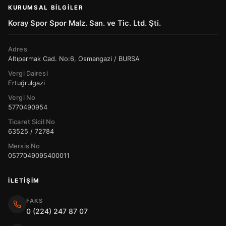
KURUMSAL BILGILER
Koray Spor Spor Malz. San. ve Tic. Ltd. Şti.
Adres
Altıparmak Cad. No:6, Osmangazi / BURSA
Vergi Dairesi
Ertuğrulgazi
Vergi No
5770490954
Ticaret Sicil No
63525 / 72784
Mersis No
0577049095400011
İLETIŞIM
FAKS
0 (224) 247 87 07