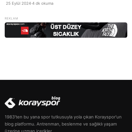
dinlenememek veya uyku kalitesinin düşüklüğünden
25 Eylül 2024
·
4 dk okuma
kaynaklanır. Uykusuzluk, stres, anksiyete veya düzensiz
uyku saatleri gibi faktörler, sabahları yorgun hissetmeye
neden olabilir. Aynı zamanda, aşırı kafein tüketimi veya
uyku ortamının rahatsız edici olması da bu durumu
tetikleyebilir. Yorgun uyanmanın başka bir nedeni de […]
1983'ten bu yana spor tutkusuyla yola çıkan Korayspor'un
blog platformu. Antrenman, beslenme ve sağlıklı yaşam
üzerine uzman içerikler.