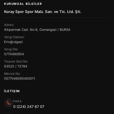
KURUMSAL BILGILER
Koray Spor Spor Malz. San. ve Tic. Ltd. Şti.
Adres
Altıparmak Cad. No:6, Osmangazi / BURSA
Vergi Dairesi
Ertuğrulgazi
Vergi No
5770490954
Ticaret Sicil No
63525 / 72784
Mersis No
0577049095400011
İLETIŞIM
FAKS
0 (224) 247 87 07