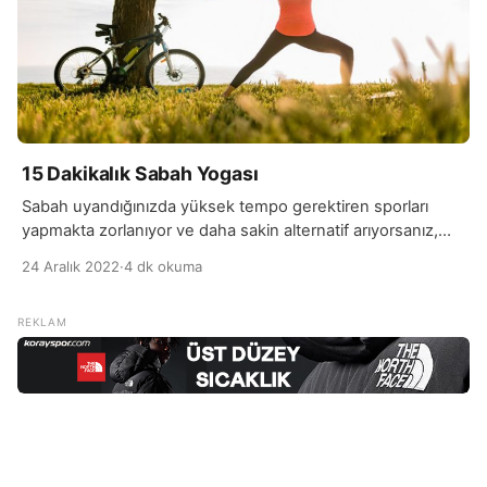
15 Dakikalık Sabah Yogası
Sabah uyandığınızda yüksek tempo gerektiren sporları
yapmakta zorlanıyor ve daha sakin alternatif arıyorsanız,
sabah yogası sizin için mükemmel bir seçenek olabilir. Hem
24 Aralık 2022
·
4 dk okuma
mental sakinlik, hem de bedensel zindelik istiyorsanız,
sabahları yapacağınız 15 dakikalık bir yoga tüm günün
enerjisini değiştirecektir. Geleneksel bir yoga çalışması
yapacaksanız, sabah aç karnına yapmanız tavsiye
edilmektedir. Sabahın erken saatlerinde yapacağınız yoga
[…]