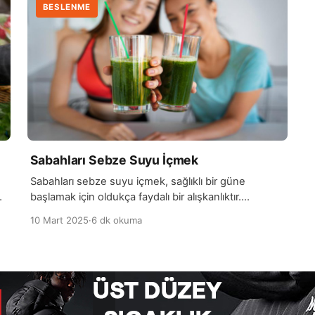
BESLENME
Sabahları Sebze Suyu İçmek
Sabahları sebze suyu içmek, sağlıklı bir güne
başlamak için oldukça faydalı bir alışkanlıktır.
Sebzeler, vücudun ihtiyaç duyduğu vitamin, mineral
10 Mart 2025
·
6 dk okuma
ve antioksidanları bolca içerir. Bu nedenle, taze
sebzelerden yapılan doğal bir içecek, vücudun
bağışıklık sistemini güçlendirebilir, sindirimi
düzenleyebilir ve gün boyu enerji verebilir. Özellikle
havuç, kereviz, ıspanak gibi sebzeler, vitamin ve
mineraller bakımından zengindir ve sabah […]