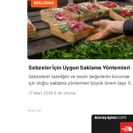
BESLENME
Sebzeler İçin Uygun Saklama Yöntemleri
Sebzelerin tazeliğini ve besin değerlerini korumak
için doğru saklama yöntemleri büyük önem taşır. İlk
olarak sebzeleri satın aldıktan sonra temiz ve kuru
17 Mart 2026
·
6 dk okuma
bir şekilde saklamak gerekir. Bazı sebzeler, örneğin
domates, biber ve patlıcan, oda sıcaklığında ve
havadar bir ortamda saklandığında daha uzun süre
taze kalabilir. Buzdolabında saklama ise özellikle
ıspanak, marul, brokoli ve havuç gibi […]