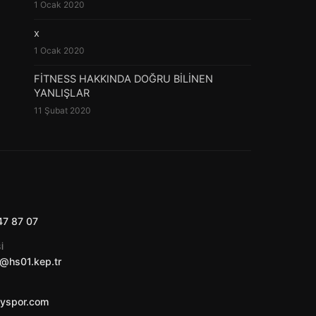
1 Ocak 2020
x
1 Ocak 2020
FİTNESS HAKKINDA DOĞRU BİLİNEN
YANLIŞLAR
11 Şubat 2020
47 87 07
I
@hs01.kep.tr
ayspor.com