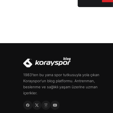
1983'ten bu yana spor tutkusuyla yola çıkan
Korayspor'un blog platformu. Antrenman,
beslenme ve sağlıklı yaşam üzerine uzman
içerikler.