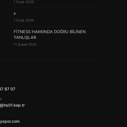
1 Ocak 2020
x
1 Ocak 2020
FİTNESS HAKKINDA DOĞRU BİLİNEN
YANLIŞLAR
11 Şubat 2020
47 87 07
I
@hs01.kep.tr
ayspor.com