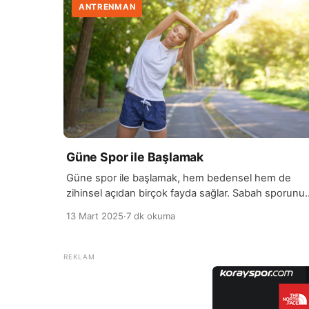
ANTRENMAN
Güne Spor ile Başlamak
Güne spor ile başlamak, hem bedensel hem de
zihinsel açıdan birçok fayda sağlar. Sabah sporunu
yapmak, günün geri kalanında daha enerjik ve
13 Mart 2025
·
7 dk okuma
üretken olmanızı sağlar. Egzersiz, vücutta endorfin
salgılanmasına yol açarak ruh halinizi iyileştirir, stres
seviyesini düşürür ve motivasyonunuzu artırır.
Sabah yapılan egzersizler, gün boyunca enerjik
kalmanıza yardımcı olur, çünkü vücut harekete
geçtikçe kan dolaşımı […]