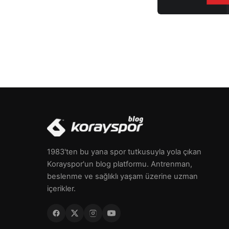
1983'ten bu yana spor tutkusuyla yola çıkan
Korayspor'un blog platformu. Antrenman,
beslenme ve sağlıklı yaşam üzerine uzman
içerikler.