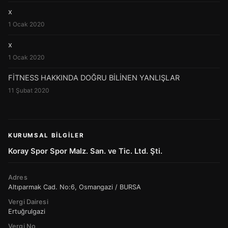
x
1 Ocak 2020
x
1 Ocak 2020
FİTNESS HAKKINDA DOĞRU BİLİNEN YANLIŞLAR
11 Şubat 2020
KURUMSAL BILGILER
Koray Spor Spor Malz. San. ve Tic. Ltd. Şti.
Adres
Altıparmak Cad. No:6, Osmangazi / BURSA
Vergi Dairesi
Ertuğrulgazi
Vergi No