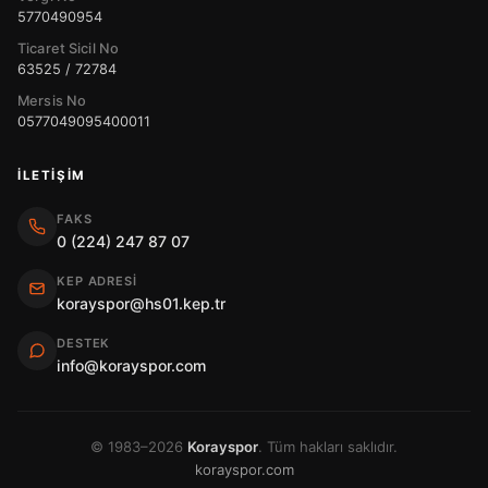
5770490954
Ticaret Sicil No
63525 / 72784
Mersis No
0577049095400011
İLETIŞIM
FAKS
0 (224) 247 87 07
KEP ADRESI
korayspor@hs01.kep.tr
DESTEK
info@korayspor.com
© 1983–2026
Korayspor
. Tüm hakları saklıdır.
korayspor.com