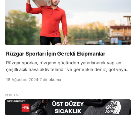
Rüzgar Sporları İçin Gerekli Ekipmanlar
Rüzgar sporları, rüzgarın gücünden yararlanarak yapılan
çeşitli açık hava aktiviteleridir ve genellikle deniz, göl veya
açık alanlarda gerçekleştirilir. Bu sporlar, rüzgarın hızı ve
18 Ağustos 2024
·
7 dk okuma
yönüne bağlı olarak değişkenlik gösterir ve hem eğlenceli
hem de fiziksel olarak zorlu olabilir. Rüzgar sporlarının en
bilinen türleri arasında yelkenli yarışları, rüzgar sörfü,
kitesurfing ve paraşütle uçuş yer alır. Her bir […]