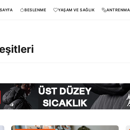
SAYFA
BESLENME
YAŞAM VE SAĞLIK
ANTRENMA
şitleri