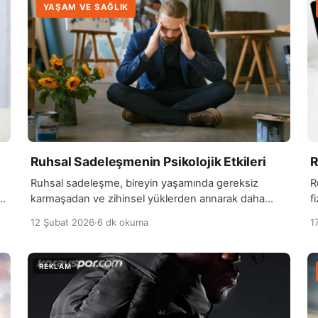
YAŞAM VE SAĞLIK
Ruhsal Sadeleşmenin Psikolojik Etkileri
R
Ruhsal sadeleşme, bireyin yaşamında gereksiz
R
i
karmaşadan ve zihinsel yüklerden arınarak daha
f
sade ve odaklı bir yaşam sürmesi anlamına gelir. Bu
i
12 Şubat 2026
·
6 dk okuma
1
süreç, psikolojik olarak stresi azaltır ve zihinsel
d
dinginliği artırır. İnsanlar, gereksiz düşünce ve
ç
kaygılardan uzaklaştıkça, duygusal olarak daha
z
dengeli hisseder ve stresli durumlarla başa çıkma
i
becerileri güçlenir. Ruhsal sadeleşme, aynı zamanda
m
odaklanma ve karar verme […]