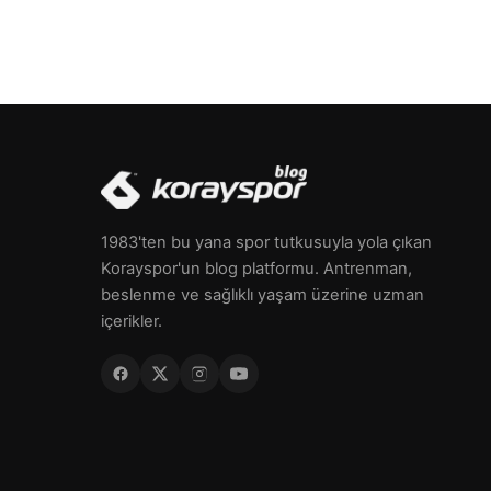
1983'ten bu yana spor tutkusuyla yola çıkan
Korayspor'un blog platformu. Antrenman,
beslenme ve sağlıklı yaşam üzerine uzman
içerikler.