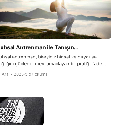
uhsal Antrenman ile Tanışın…
uhsal antrenman, bireyin zihinsel ve duygusal
ağlığını güçlendirmeyi amaçlayan bir pratiği ifade
der. Bu antrenman, bedensel egzersizler kadar
7 Aralık 2023
·
5 dk okuma
nemli olan, zihinsel sağlığı ve ruhsal dengeleri
yileştirmeye yönelik bir yaklaşımı içerir. Ruhsal
ntrenman, meditasyon, farkındalık (mindfulness)
eknikleri, derin nefes egzersizleri, pozitif düşünce
eliştirme, duygusal zeka becerilerini artırma ve
tres yönetimi gibi çeşitli uygulamaları içerir. Bu
ntrenman […]