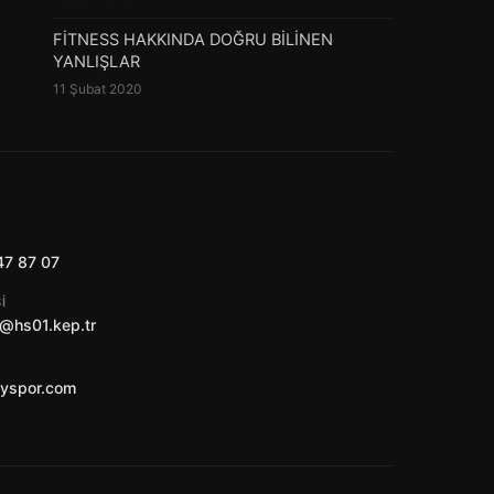
FİTNESS HAKKINDA DOĞRU BİLİNEN
YANLIŞLAR
11 Şubat 2020
47 87 07
I
@hs01.kep.tr
ayspor.com