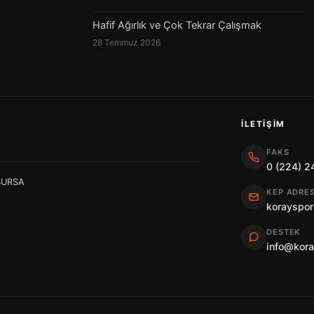
Hafif Ağırlık ve Çok Tekrar Çalışmak
28 Temmuz 2026
İLETIŞIM
FAKS
0 (224) 2
 BURSA
KEP ADRES
korayspor
DESTEK
info@kor