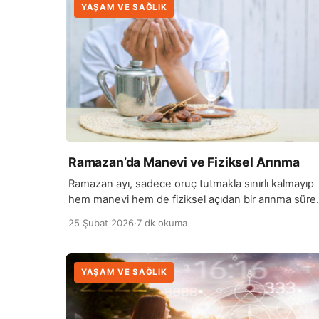
YAŞAM VE SAĞLIK
Ramazan’da Manevi ve Fiziksel Arınma
Ramazan ayı, sadece oruç tutmakla sınırlı kalmayıp
hem manevi hem de fiziksel açıdan bir arınma sürec
sunar. Manevi açıdan, Ramazan insanlara sabrı,
25 Şubat 2026
·
7 dk okuma
şükrü ve empatiyi hatırlatır. Açlık ve susuzluk
deneyimi, yoksulluk ve zor koşulları daha iyi
anlamayı sağlar, kişiyi içsel olarak olgunlaştırır ve
YAŞAM VE SAĞLIK
ruhsal dinginliği artırır. Fiziksel açıdan ise oruç,
vücudun kendini yenilemesine ve detoks […]