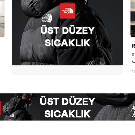
R
R
s
e
1
ö
i
a
t
n
g
s
a