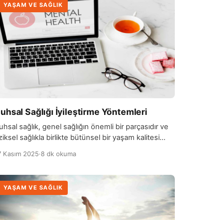
YAŞAM VE SAĞLIK
uhsal Sağlığı İyileştirme Yöntemleri
uhsal sağlık, genel sağlığın önemli bir parçasıdır ve
iziksel sağlıkla birlikte bütünsel bir yaşam kalitesi
çin büyük önem taşır. Ruhsal sağlık, zihinsel ve
7 Kasım 2025
·
8 dk okuma
uygusal iyilik halini ifade eder; stresle başa
ıkabilme, olumsuz düşünceleri yönetme ve hayatın
orluklarına karşı dayanıklılık gösterme kapasitesini
YAŞAM VE SAĞLIK
çerir. İyi bir ruhsal sağlık, kişilerin kendilerini daha
utlu, huzurlu ve dengeli hissetmelerini sağlar. […]