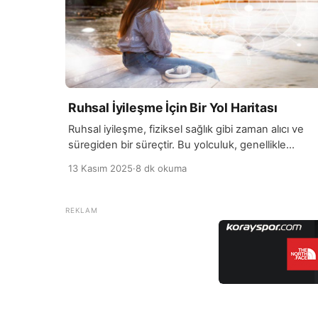
Ruhsal İyileşme İçin Bir Yol Haritası
Ruhsal iyileşme, fiziksel sağlık gibi zaman alıcı ve
süregiden bir süreçtir. Bu yolculuk, genellikle
duygusal yaraların iyileştirilmesi, zihinsel engellerin
13 Kasım 2025
·
8 dk okuma
aşılması ve içsel dengeyi yeniden kurma adımlarını
içerir. Ruhsal iyileşmeye başlamak için önce kendi
duygusal durumumuzu fark etmemiz gerekir.
Kendimizi ve hislerimizi doğru şekilde tanımak,
iyileşme sürecinin ilk adımıdır. Bu farkındalık, kişi içi
sağlıklı bir öz-değerlendirme […]