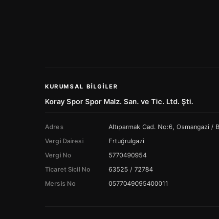
KURUMSAL BILGILER
Koray Spor Spor Malz. San. ve Tic. Ltd. Şti.
Adres
Altıparmak Cad. No:6, Osmangazi /
Vergi Dairesi
Ertuğrulgazi
Vergi No
5770490954
Ticaret Sicil No
63525 / 72784
Mersis No
0577049095400011