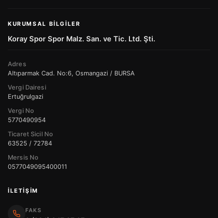
KURUMSAL BILGILER
Koray Spor Spor Malz. San. ve Tic. Ltd. Şti.
Adres
Altıparmak Cad. No:6, Osmangazi / BURSA
Vergi Dairesi
Ertuğrulgazi
Vergi No
5770490954
Ticaret Sicil No
63525 / 72784
Mersis No
0577049095400011
İLETIŞIM
FAKS