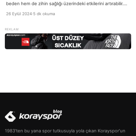
beden hem de zihin sağlığı üzerindeki etkilerini artırabilir.
Egzersiz, stres, anksiyete ve depresyon gibi ruh hali
26 Eylül 2024
·
5 dk okuma
bozukluklarıyla başa çıkmada etkili bir araçtır. Ancak, ruh
halinize uygun egzersiz türlerini seçmek,
motivasyonunuzu artırır ve spor yapma isteğinizi
güçlendirir. Örneğin, enerjik ve mutlu hissediyorsanız, koşu
veya grup dersleri gibi daha […]
1983'ten bu yana spor tutkusuyla yola çıkan Korayspor'un