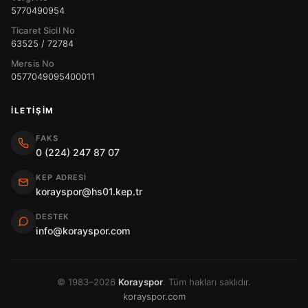
5770490954
Ticaret Sicil No
63525 / 72784
Mersis No
0577049095400011
İLETIŞIM
FAKS
0 (224) 247 87 07
KEP ADRESI
korayspor@hs01.kep.tr
DESTEK
info@korayspor.com
© 1983–2026
Korayspor
. Tüm hakları saklıdır.
korayspor.com