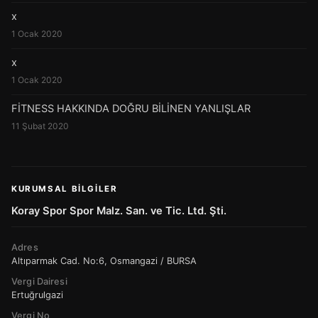
x
1 Ocak 2020
x
1 Ocak 2020
FİTNESS HAKKINDA DOĞRU BİLİNEN YANLIŞLAR
11 Şubat 2020
KURUMSAL BILGILER
Koray Spor Spor Malz. San. ve Tic. Ltd. Şti.
Adres
Altıparmak Cad. No:6, Osmangazi / BURSA
Vergi Dairesi
Ertuğrulgazi
Vergi No