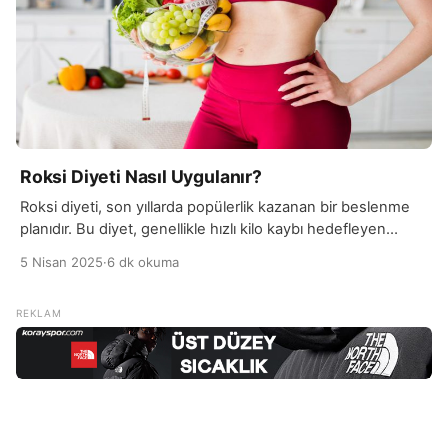
Roksi Diyeti Nasıl Uygulanır?
Roksi diyeti, son yıllarda popülerlik kazanan bir beslenme
planıdır. Bu diyet, genellikle hızlı kilo kaybı hedefleyen
bireyler için önerilen bir yöntemdir ve özellikle metabolizma
5 Nisan 2025
·
6 dk okuma
hızını artırmayı amaçlar. Roksi diyeti, adını “rok”
kelimesinden alır, çünkü bu diyette taze sebzeler ve
meyveler, özellikle de roka gibi yeşil yapraklı bitkiler ön
planda yer alır. Diyet, vücudun daha fazla […]