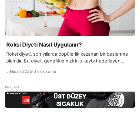
Roksi Diyeti Nasıl Uygulanır?
Roksi diyeti, son yıllarda popülerlik kazanan bir beslenme
planıdır. Bu diyet, genellikle hızlı kilo kaybı hedefleyen
bireyler için önerilen bir yöntemdir ve özellikle metabolizma
5 Nisan 2025
·
6 dk okuma
hızını artırmayı amaçlar. Roksi diyeti, adını “rok”
kelimesinden alır, çünkü bu diyette taze sebzeler ve
meyveler, özellikle de roka gibi yeşil yapraklı bitkiler ön
planda yer alır. Diyet, vücudun daha fazla […]