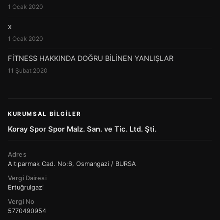
1 Ocak 2020
x
1 Ocak 2020
FİTNESS HAKKINDA DOĞRU BİLİNEN YANLIŞLAR
11 Şubat 2020
KURUMSAL BILGILER
Koray Spor Spor Malz. San. ve Tic. Ltd. Şti.
Adres
Altıparmak Cad. No:6, Osmangazi / BURSA
Vergi Dairesi
Ertuğrulgazi
Vergi No
5770490954