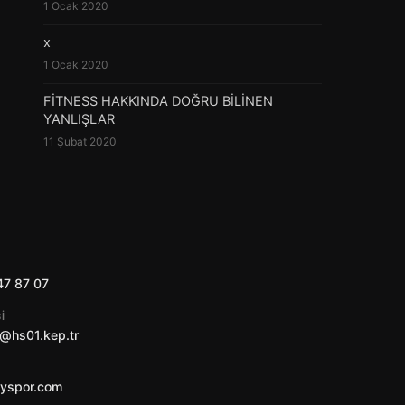
1 Ocak 2020
x
1 Ocak 2020
FİTNESS HAKKINDA DOĞRU BİLİNEN
YANLIŞLAR
11 Şubat 2020
47 87 07
I
@hs01.kep.tr
ayspor.com