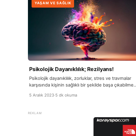
YAŞAM VE SAĞLIK
Psikolojik Dayanıklılık; Rezilyans!
Psikolojik dayanıklılık, zorluklar, stres ve travmalar
karşısında kişinin sağlıklı bir şekilde başa çıkabilme
yeteneği olarak tanımlanır. Bu kavram, kişinin
5 Aralık 2023
·
5 dk okuma
yaşadığı olumsuz olaylara rağmen duygusal, zihinse
ve sosyal olarak sağlıklı bir dengeyi sürdürebilmesin
ifade eder. Rezilyans, bir kişinin yaşamındaki
olumsuz durumları atlatma, bu durumları aşma ve
gelişme sürecinde güçlenme kapasitesini içerir.
Rezilyans, bireyin duygusal esnekliği ve […]