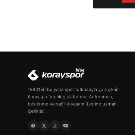
1983'ten bu yana spor tutkusuyla yola çıkan
Korayspor'un blog platformu. Antrenman,
beslenme ve sağlıklı yaşam üzerine uzman
içerikler.