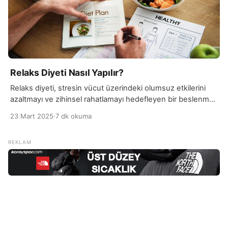
Relaks Diyeti Nasıl Yapılır?
Relaks diyeti, stresin vücut üzerindeki olumsuz etkilerini
azaltmayı ve zihinsel rahatlamayı hedefleyen bir beslenme
programıdır. Bu diyette, vücudun doğal dengeyi sağlaması
23 Mart 2025
·
7 dk okuma
ve zihinsel sağlığı desteklemesi için stres hormonlarını
düşüren, sakinleştirici özelliklere sahip besinler tercih edilir.
Relaks diyeti, genellikle vücutta stres kaynaklı gerginlikleri
hafifletmeye yardımcı olmak amacıyla, besinlerin içerdiği
vitamin, mineral ve antioksidanlar ile beslenme düzeni […]