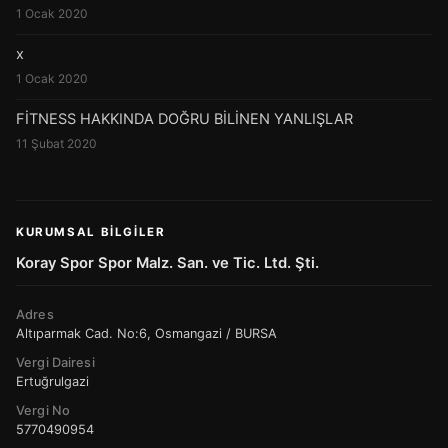
1 Ocak 2020
x
1 Ocak 2020
FİTNESS HAKKINDA DOĞRU BİLİNEN YANLIŞLAR
11 Şubat 2020
KURUMSAL BILGILER
Koray Spor Spor Malz. San. ve Tic. Ltd. Şti.
Adres
Altıparmak Cad. No:6, Osmangazi / BURSA
Vergi Dairesi
Ertuğrulgazi
Vergi No
5770490954