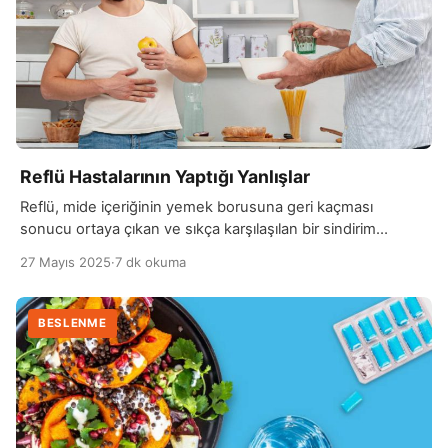
Reflü Hastalarının Yaptığı Yanlışlar
Reflü, mide içeriğinin yemek borusuna geri kaçması
sonucu ortaya çıkan ve sıkça karşılaşılan bir sindirim
sorunudur. Bu durum, yemek borusunda yanma, ekşime,
27 Mayıs 2025
·
7 dk okuma
boğazda rahatsızlık gibi şikayetlere yol açar. Reflü
hastalarında mide kapakçığının zayıf olması veya mide
asidinin fazla üretimi, mide içeriğinin yukarı doğru
BESLENME
kaçmasına neden olur. Bu durum, özellikle yemeklerden
sonra veya yatarken daha belirgin […]