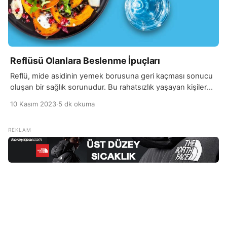
Reflüsü Olanlara Beslenme İpuçları
Reflü, mide asidinin yemek borusuna geri kaçması sonucu
oluşan bir sağlık sorunudur. Bu rahatsızlık yaşayan kişiler
için uygun beslenme oldukça önemlidir, çünkü bazı
10 Kasım 2023
·
5 dk okuma
yiyecekler ve alışkanlıklar reflü semptomlarını artırabilir.
Reflüsü olan kişiler aşağıdaki beslenme ipuçlarına dikkat
ederek semptomların şiddetini azaltabilirler. Yemeklerde lifli
yiyeceklere ve tam tahıllı ürünlere öncelik vermek reflü
semptomlarını kontrol etmeye yardımcı olabilir. […]