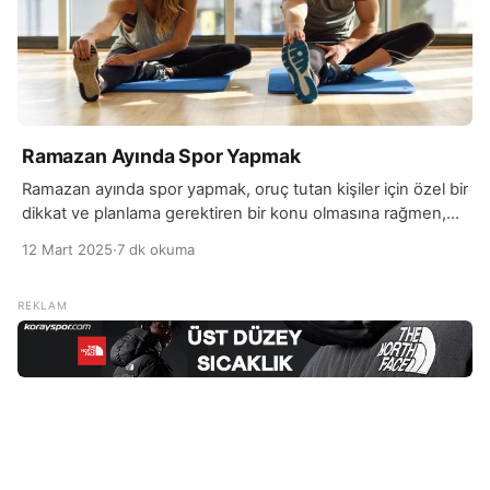
Ramazan Ayında Spor Yapmak
Ramazan ayında spor yapmak, oruç tutan kişiler için özel bir
dikkat ve planlama gerektiren bir konu olmasına rağmen,
doğru yaklaşım ve zamanlama ile sağlıklı bir şekilde
12 Mart 2025
·
7 dk okuma
yapılabilir. Oruç tutarken bedenin enerji ihtiyacı değişir, bu
yüzden spor yaparken vücudunuzu dinlemeniz önemlidir.
Sahurda yeterli ve dengeli bir kahvaltı yapmak, gün
boyunca enerjinizin daha dengeli olmasına yardımcı olur.
[…]