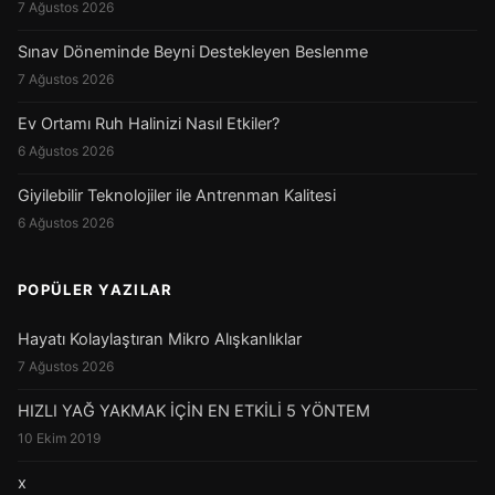
7 Ağustos 2026
Sınav Döneminde Beyni Destekleyen Beslenme
7 Ağustos 2026
Ev Ortamı Ruh Halinizi Nasıl Etkiler?
6 Ağustos 2026
Giyilebilir Teknolojiler ile Antrenman Kalitesi
6 Ağustos 2026
POPÜLER YAZILAR
Hayatı Kolaylaştıran Mikro Alışkanlıklar
7 Ağustos 2026
HIZLI YAĞ YAKMAK İÇİN EN ETKİLİ 5 YÖNTEM
10 Ekim 2019
x