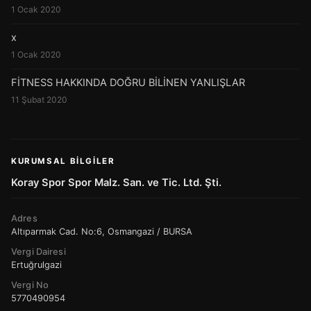
1 Ocak 2020
x
1 Ocak 2020
FİTNESS HAKKINDA DOĞRU BİLİNEN YANLIŞLAR
11 Şubat 2020
KURUMSAL BILGILER
Koray Spor Spor Malz. San. ve Tic. Ltd. Şti.
Adres
Altıparmak Cad. No:6, Osmangazi / BURSA
Vergi Dairesi
Ertuğrulgazi
Vergi No
5770490954