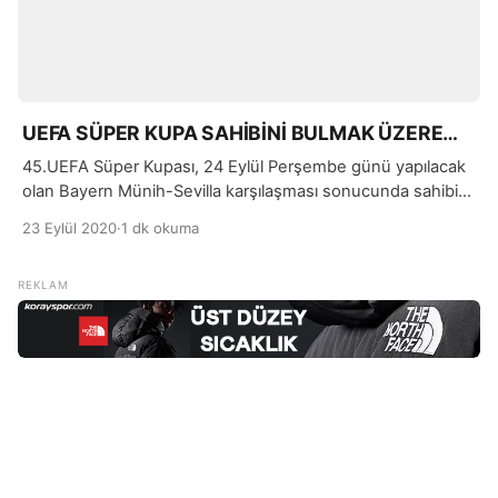
UEFA SÜPER KUPA SAHİBİNİ BULMAK ÜZERE…
45.UEFA Süper Kupası, 24 Eylül Perşembe günü yapılacak
olan Bayern Münih-Sevilla karşılaşması sonucunda sahibini
bulacak. UEFA Süper Kupa maçı Macaristan’ın başkenti
23 Eylül 2020
·
1 dk okuma
Budapeşte’de oynanacağı belirtildi.