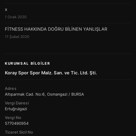
x
1 Ocak 2020
FİTNESS HAKKINDA DOĞRU BİLİNEN YANLIŞLAR
11 Şubat 2020
KURUMSAL BILGILER
Koray Spor Spor Malz. San. ve Tic. Ltd. Şti.
Adres
Altıparmak Cad. No:6, Osmangazi / BURSA
Vergi Dairesi
Ertuğrulgazi
Vergi No
5770490954
Ticaret Sicil No