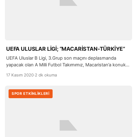
UEFA ULUSLAR LİGİ; “MACARİSTAN-TÜRKİYE”
UEFA Uluslar B Ligi, 3.Grup son maçını deplasmanda
yapacak olan A Milli Futbol Takımımız, Macaristan’a konuk
oluyor. Türkiye, gruptaki ilk galibiyetini Rusya ile yapılan
17 Kasım 2020
·
2 dk okuma
karşılaşmayı galip bitirmesi ile almıştı.
SPOR ETKİNLİKLERİ