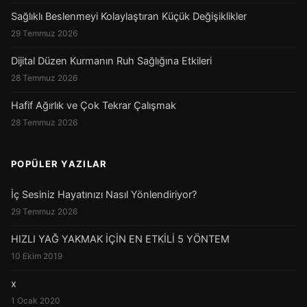
Sağlıklı Beslenmeyi Kolaylaştıran Küçük Değişiklikler
29 Temmuz 2026
Dijital Düzen Kurmanın Ruh Sağlığına Etkileri
28 Temmuz 2026
Hafif Ağırlık ve Çok Tekrar Çalışmak
28 Temmuz 2026
POPÜLER YAZILAR
İç Sesiniz Hayatınızı Nasıl Yönlendiriyor?
29 Temmuz 2026
HIZLI YAĞ YAKMAK İÇİN EN ETKİLİ 5 YÖNTEM
10 Ekim 2019
x
1 Ocak 2020