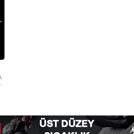
i,
us
r