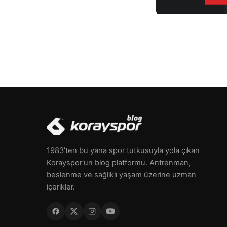
1983'ten bu yana spor tutkusuyla yola çıkan
Korayspor'un blog platformu. Antrenman,
beslenme ve sağlıklı yaşam üzerine uzman
içerikler.