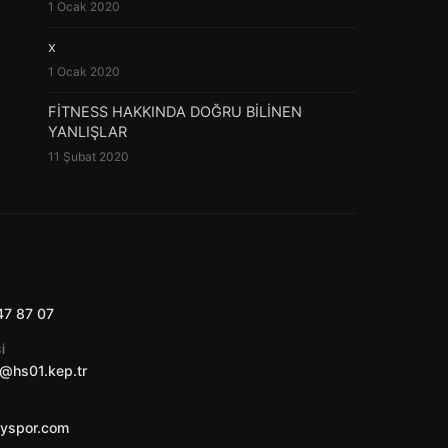
1 Ocak 2020
x
1 Ocak 2020
FİTNESS HAKKINDA DOĞRU BİLİNEN
YANLIŞLAR
11 Şubat 2020
47 87 07
I
@hs01.kep.tr
ayspor.com