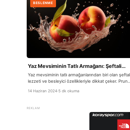
BESLENME
Yaz Mevsiminin Tatlı Armağanı: Şeftali…
Yaz mevsiminin tatlı armağanlarından biri olan şeftal
lezzeti ve besleyici özellikleriyle dikkat çeker. Prun
persica adıyla bilinen bu meyve, genellikle yaz
14 Haziran 2024
·
5 dk okuma
aylarında olgunlaşır ve dolgun, tatlı etiyle sofralarda
yerini alır. Şeftali, Akdeniz bölgesinde kökeni olan bi
meyvedir ve günümüzde dünya genelinde çeşitli
türleriyle yetiştirilir. Hem taze tüketilerek hem de
çeşitli yemek ve tatlı tariflerinde kullanılarak […]