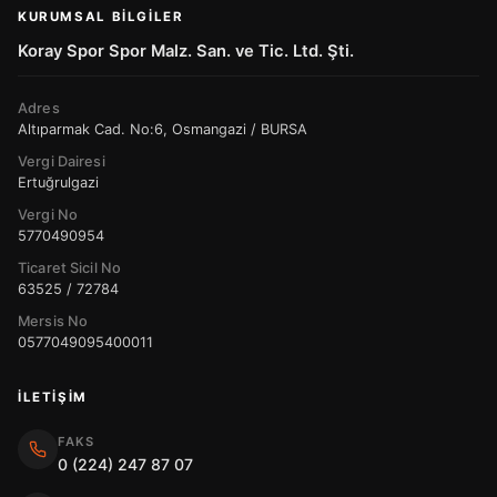
KURUMSAL BILGILER
Koray Spor Spor Malz. San. ve Tic. Ltd. Şti.
Adres
Altıparmak Cad. No:6, Osmangazi / BURSA
Vergi Dairesi
Ertuğrulgazi
Vergi No
5770490954
Ticaret Sicil No
63525 / 72784
Mersis No
0577049095400011
İLETIŞIM
FAKS
0 (224) 247 87 07