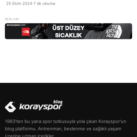
yaklaşımıdır. Protein, vücut için gerekli olan temel besin
25 Ekim 2024
·
7 dk okuma
maddelerinden biridir ve kas gelişimi, bağışıklık
fonksiyonları, hormon üretimi ve doku onarımı gibi birçok
önemli işlevi vardır. Protein ağırlıklı beslenme, genellikle
sporcular ve aktif yaşam tarzı olan bireyler tarafından tercih
edilse de, […]
1983'ten bu yana spor tutkusuyla yola çıkan Korayspor'un
blog platformu. Antrenman, beslenme ve sağlıklı yaşam
üzerine uzman içerikler.