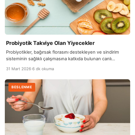
Probiyotik Takviye Olan Yiyecekler
Probiyotikler, bağırsak florasını destekleyen ve sindirim
sisteminin sağlıklı çalışmasına katkıda bulunan canlı
mikroorganizmalardır. Probiyotik takviye olan yiyecekler, bu
31 Mart 2026
·
6 dk okuma
faydalı bakterileri doğrudan vücuda almayı sağlar. Düzenli
olarak probiyotik içeren gıdaların tüketilmesi, bağırsaktaki
yararlı bakterilerin sayısını artırır ve sindirim sisteminin
BESLENME
dengede kalmasına yardımcı olur. Yoğurt, kefir, kimchi,
sauerkraut (fermente lahana) ve kombucha gibi fermente
yiyecekler, en bilinen […]