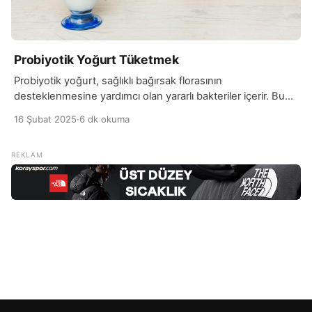
Probiyotik Yoğurt Tüketmek
Probiyotik yoğurt, sağlıklı bağırsak florasının
desteklenmesine yardımcı olan yararlı bakteriler içerir. Bu
yoğurt türü, sindirim sistemine fayda sağlayan canlı
16 Şubat 2025
·
6 dk okuma
mikroorganizmalarla zenginleştirilmiştir ve özellikle bağırsak
sağlığını iyileştirmede etkili olabilir. Probiyotik yoğurt,
genellikle doğal fermente yoğurtlara eklenen probiyotik
kültürler aracılığıyla elde edilir. Düzenli olarak tüketildiğinde,
sindirim sisteminin düzgün çalışmasını destekleyerek
kabızlık, gaz ve şişkinlik gibi sorunları azaltabilir. […]