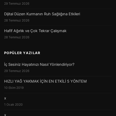
29 Temmuz 2026
Dijital Düzen Kurmanın Ruh Sağlığına Etkileri
28 Temmuz 2026
Hafif Ağırlık ve Çok Tekrar Çalışmak
28 Temmuz 2026
POPÜLER YAZILAR
İç Sesiniz Hayatınızı Nasıl Yönlendiriyor?
29 Temmuz 2026
HIZLI YAĞ YAKMAK İÇİN EN ETKİLİ 5 YÖNTEM
10 Ekim 2019
x
1 Ocak 2020
x