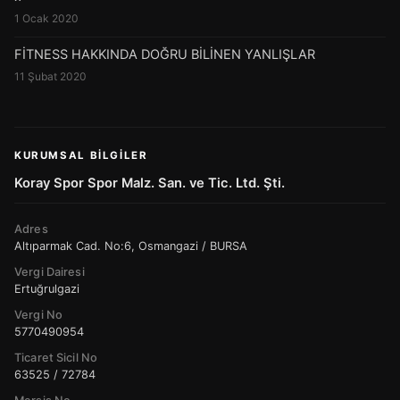
1 Ocak 2020
FİTNESS HAKKINDA DOĞRU BİLİNEN YANLIŞLAR
11 Şubat 2020
KURUMSAL BILGILER
Koray Spor Spor Malz. San. ve Tic. Ltd. Şti.
Adres
Altıparmak Cad. No:6, Osmangazi / BURSA
Vergi Dairesi
Ertuğrulgazi
Vergi No
5770490954
Ticaret Sicil No
63525 / 72784