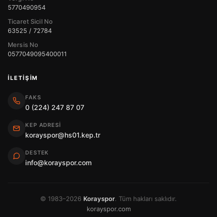
5770490954
Ticaret Sicil No
63525 / 72784
Mersis No
0577049095400011
İLETIŞIM
FAKS
0 (224) 247 87 07
KEP ADRESI
korayspor@hs01.kep.tr
DESTEK
info@korayspor.com
© 1983–2026
Korayspor
. Tüm hakları saklıdır.
korayspor.com