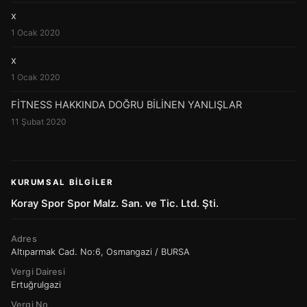
x
1 Ocak 2020
x
1 Ocak 2020
FİTNESS HAKKINDA DOĞRU BİLİNEN YANLIŞLAR
11 Şubat 2020
KURUMSAL BILGILER
Koray Spor Spor Malz. San. ve Tic. Ltd. Şti.
Adres
Altıparmak Cad. No:6, Osmangazi / BURSA
Vergi Dairesi
Ertuğrulgazi
Vergi No