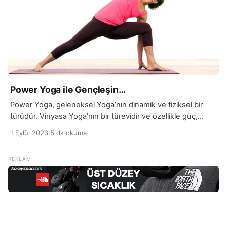
Power Yoga ile Gençleşin…
Power Yoga, geleneksel Yoga’nın dinamik ve fiziksel bir
türüdür. Vinyasa Yoga’nın bir türevidir ve özellikle güç,
esneklik ve dayanıklılığı artırmayı amaçlar. Power Yoga
1 Eylül 2023
·
5 dk okuma
dersleri, hızlı ve akıcı hareketlerle birlikte nefes kontrolünü
vurgular. Bu pratiğin amacı; hem zihinsel, hem de fiziksel
olarak zorlayıcı bir deneyim sunmaktır. Power Yoga’nın
temel özelliklerinden biri, daha hızlı ve sürekli geçişlerle […]