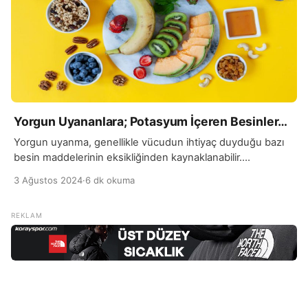
Yorgun Uyananlara; Potasyum İçeren Besinler…
Yorgun uyanma, genellikle vücudun ihtiyaç duyduğu bazı
besin maddelerinin eksikliğinden kaynaklanabilir.
Potasyum, bu besin maddelerinden biridir ve yorgunluk
3 Ağustos 2024
·
6 dk okuma
hissini hafifletmeye yardımcı olabilir. Potasyum, hücrelerin
enerji üretimini ve sinir fonksiyonlarını destekleyen önemli
bir mineraldir. Yeterli potasyum alımı, kas fonksiyonlarını
düzenleyerek yorgunluk ve halsizlik gibi belirtilerin
azalmasına yardımcı olabilir. Bu nedenle, yorgunlukla başa
çıkmak için potasyum açısından […]