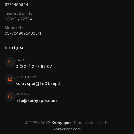
5770490954
Ticaret Sicil No
63525 / 72784
Mersis No
0577049095400011
İLETIŞIM
FAKS
0 (224) 247 87 07
KEP ADRESI
korayspor@hs01.kep.tr
DESTEK
info@korayspor.com
© 1983–2026
Korayspor
. Tüm hakları saklıdır.
korayspor.com