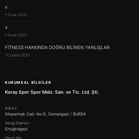
x
1 Ocak 2020
x
1 Ocak 2020
FİTNESS HAKKINDA DOĞRU BİLİNEN YANLIŞLAR
11 Şubat 2020
KURUMSAL BILGILER
Koray Spor Spor Malz. San. ve Tic. Ltd. Şti.
Adres
Altıparmak Cad. No:6, Osmangazi / BURSA
Vergi Dairesi
Ertuğrulgazi
Vergi No