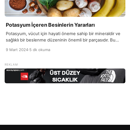
Potasyum İçeren Besinlerin Yararları
Potasyum, vücut için hayati öneme sahip bir mineraldir ve
sağlıklı bir beslenme düzeninin önemli bir parçasıdır. Bu
mineral, hücrelerin ve dokuların normal işlevlerini
9 Mart 2024
·
5 dk okuma
sürdürmesinde kritik bir rol oynar. Potasyum, vücut
sıvılarının dengelenmesinde, sinir iletiminde, kas
fonksiyonlarında ve kalp ritminin düzenlenmesinde önemli
bir rol oynar. Ayrıca, kemik sağlığını korumak ve kan
basıncını düzenlemek gibi diğer birçok […]