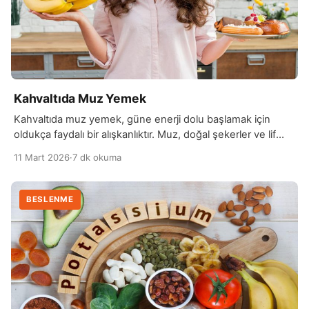
Kahvaltıda Muz Yemek
Kahvaltıda muz yemek, güne enerji dolu başlamak için
oldukça faydalı bir alışkanlıktır. Muz, doğal şekerler ve lif
bakımından zengin bir meyvedir, bu sayede vücuda hızlı ve
11 Mart 2026
·
7 dk okuma
dengeli bir enerji sağlar. Ayrıca kahvaltıda tüketildiğinde
sindirimi kolaydır ve midenin uzun süre tok kalmasına
yardımcı olabilir. Muz, potasyum açısından da oldukça
BESLENME
değerlidir. Potasyum, kalp ve kas sağlığını destekler […]