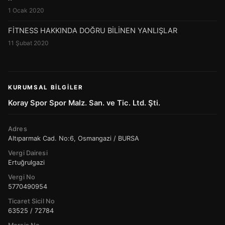
1 Ocak 2020
FİTNESS HAKKINDA DOĞRU BİLİNEN YANLIŞLAR
11 Şubat 2020
KURUMSAL BILGILER
Koray Spor Spor Malz. San. ve Tic. Ltd. Şti.
Adres
Altıparmak Cad. No:6, Osmangazi / BURSA
Vergi Dairesi
Ertuğrulgazi
Vergi No
5770490954
Ticaret Sicil No
63525 / 72784