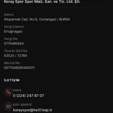
Koray Spor Spor Malz. San. ve Tic. Ltd. Şti.
Adres
Altıparmak Cad. No:6, Osmangazi / BURSA
Vergi Dairesi
Ertuğrulgazi
Vergi No
5770490954
Ticaret Sicil No
63525 / 72784
Mersis No
0577049095400011
İLETIŞIM
FAKS
0 (224) 247 87 07
KEP ADRESI
korayspor@hs01.kep.tr