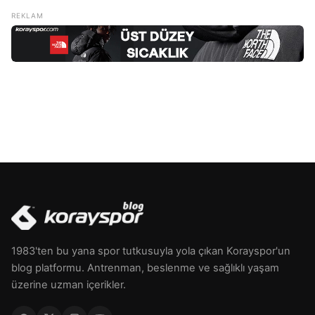
gerginliği ve genel hareket kısıtlılığı gibi şikayetler yaşar. Bu
durum, uzun süre yanlış oturma veya ayakta durma
alışkanlıklarından, ergonomik olmayan çalışma
koşullarından veya zayıf […]
1983'ten bu yana spor tutkusuyla yola çıkan Korayspor'un
blog platformu. Antrenman, beslenme ve sağlıklı yaşam
üzerine uzman içerikler.