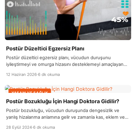
Postür Düzeltici Egzersiz Planı
Postür düzeltici egzersiz planı, vücudun duruşunu
iyileştirmeyi ve omurga hizasını desteklemeyi amaçlayan
egzersizlerden oluşur. Özellikle uzun süre oturarak çalışan
12 Haziran 2026
·
6 dk okuma
kişilerde görülen omuz…
YAŞAM VE SAĞLIK
Postür Bozukluğu İçin Hangi Doktora Gidilir?
Postür bozukluğu, vücudun duruşunda dengesizlik ve
yanlış hizalanma anlamına gelir ve zamanla kas, eklem ve
iskelet yapısında sorunlara yol açabilir. Postür bozukluğu
28 Eylül 2024
·
6 dk okuma
yaşayan kişiler genellikle sırt, boyun ve omuz ağrısı, kas