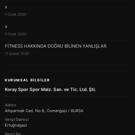
x
1 Ocak 2020
x
1 Ocak 2020
FİTNESS HAKKINDA DOĞRU BİLİNEN YANLIŞLAR
11 Şubat 2020
KURUMSAL BILGILER
Koray Spor Spor Malz. San. ve Tic. Ltd. Şti.
Adres
Altıparmak Cad. No:6, Osmangazi / BURSA
Vergi Dairesi
Ertuğrulgazi
Vergi No