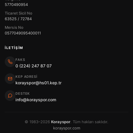
5770490954
Ticaret Sicil No
63525 / 72784
Mersis No
0577049095400011
İLETIŞIM
FAKS
0 (224) 247 87 07
KEP ADRESI
korayspor@hs01.kep.tr
DESTEK
info@korayspor.com
© 1983–2026
Korayspor
. Tüm hakları saklıdır.
korayspor.com