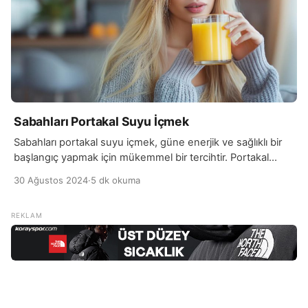
Sabahları Portakal Suyu İçmek
Sabahları portakal suyu içmek, güne enerjik ve sağlıklı bir
başlangıç yapmak için mükemmel bir tercihtir. Portakal
suyu, C vitamini açısından son derece zengindir; bu vitamin
30 Ağustos 2024
·
5 dk okuma
bağışıklık sistemini güçlendirir, serbest radikallerle
savaşarak hücrelerin korunmasına yardımcı olur ve genel
sağlık durumunu iyileştirir. Ayrıca, C vitamini cildin sağlığını
destekler, kolajen üretimini artırır ve cildin daha parlak ve
genç […]