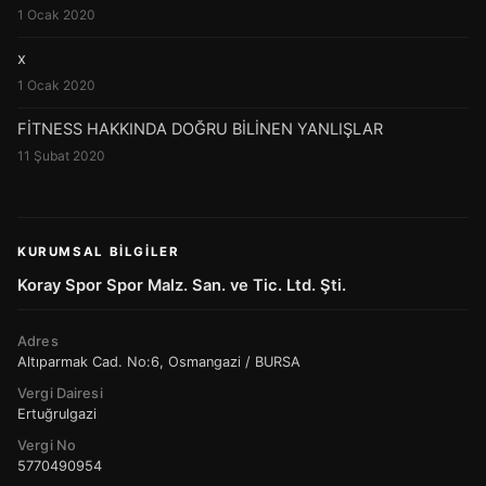
1 Ocak 2020
x
1 Ocak 2020
FİTNESS HAKKINDA DOĞRU BİLİNEN YANLIŞLAR
11 Şubat 2020
KURUMSAL BILGILER
Koray Spor Spor Malz. San. ve Tic. Ltd. Şti.
Adres
Altıparmak Cad. No:6, Osmangazi / BURSA
Vergi Dairesi
Ertuğrulgazi
Vergi No
5770490954