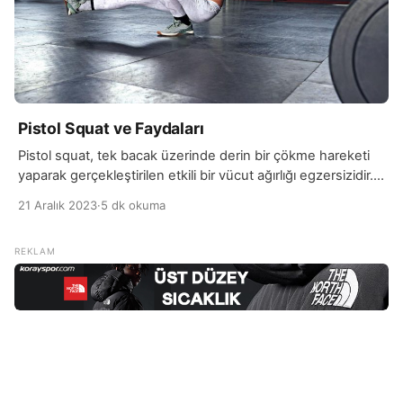
Pistol Squat ve Faydaları
Pistol squat, tek bacak üzerinde derin bir çökme hareketi
yaparak gerçekleştirilen etkili bir vücut ağırlığı egzersizidir.
Bu egzersiz, özellikle bacak kaslarını, kalça ve çekirdek
21 Aralık 2023
·
5 dk okuma
bölgesini güçlendirmek, dengeyi artırmak ve eklem
esnekliğini geliştirmek için kullanılır. Pistol squat, geleneksel
squat hareketinden daha zorlu bir seviyede olduğu için,
genellikle ileri düzey fitness seviyelerine yönelik bir
egzersiz olarak kabul […]