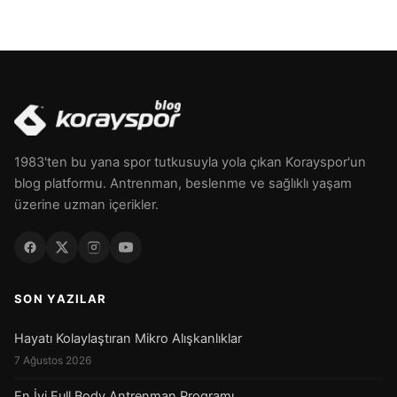
1983'ten bu yana spor tutkusuyla yola çıkan Korayspor'un
blog platformu. Antrenman, beslenme ve sağlıklı yaşam
üzerine uzman içerikler.
SON YAZILAR
Hayatı Kolaylaştıran Mikro Alışkanlıklar
7 Ağustos 2026
En İyi Full Body Antrenman Programı