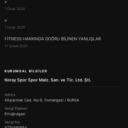
x
1 Ocak 2020
x
1 Ocak 2020
FİTNESS HAKKINDA DOĞRU BİLİNEN YANLIŞLAR
11 Şubat 2020
KURUMSAL BILGILER
Koray Spor Spor Malz. San. ve Tic. Ltd. Şti.
Adres
Altıparmak Cad. No:6, Osmangazi / BURSA
Vergi Dairesi
Ertuğrulgazi
Vergi No
5770490954