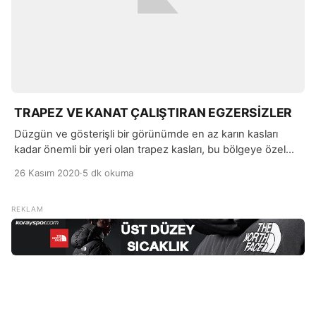
TRAPEZ VE KANAT ÇALIŞTIRAN EGZERSİZLER
Düzgün ve gösterişli bir görünümde en az karın kasları
kadar önemli bir yeri olan trapez kasları, bu bölgeye özel
hazırlanan egzersiz çalışmaları ile geliştirilebilmektedir. Üst,
26 Kasım 2020
·
5 dk okuma
orta ve alt olmak üzere üç bölümden oluşan trapez
kaslarının geliştirilmesi, daha güçlü görünmenizi de
sağlayacaktır.