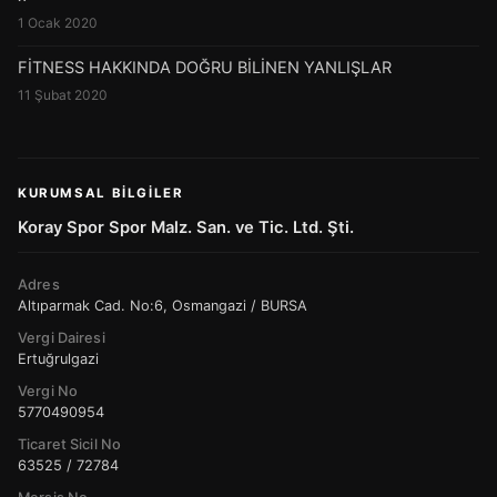
1 Ocak 2020
FİTNESS HAKKINDA DOĞRU BİLİNEN YANLIŞLAR
11 Şubat 2020
KURUMSAL BILGILER
Koray Spor Spor Malz. San. ve Tic. Ltd. Şti.
Adres
Altıparmak Cad. No:6, Osmangazi / BURSA
Vergi Dairesi
Ertuğrulgazi
Vergi No
5770490954
Ticaret Sicil No
63525 / 72784