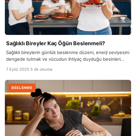
Sağlıklı Bireyler Kaç Öğün Beslenmeli?
Sağlıklı bireylerin günlük beslenme düzeni, enerji seviyesini
dengede tutmak ve vücudun ihtiyaç duyduğu besinleri
almak açısından önemlidir. Genel olarak uzmanlar, gün
7 Eylül 2025
·
5 dk okuma
içinde üç ana öğün ve gerektiğinde ara öğünlerle
beslenmeyi önerir. Bu düzen, kan şekeri seviyesini sabit
tutar ve aşırı yeme isteğini azaltır. Kahvaltı, günün en
BESLENME
önemli öğünlerinden biridir. Vücuda enerji sağlar,
metabolizmayı hızlandırır ve […]