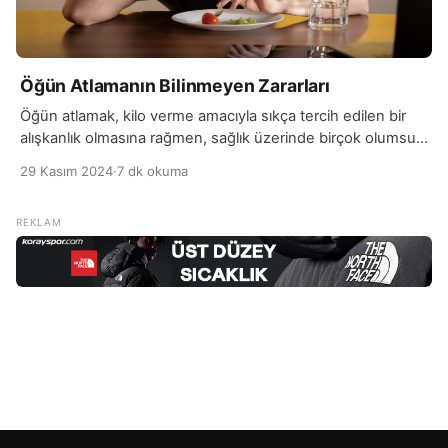
Öğün Atlamanın Bilinmeyen Zararları
Öğün atlamak, kilo verme amacıyla sıkça tercih edilen bir
alışkanlık olmasına rağmen, sağlık üzerinde birçok olumsuz
etki yaratabilir. Özellikle kahvaltıyı atlamak, vücuda gerekli
29 Kasım 2024
·
7 dk okuma
enerjiyi sağlamadığı için metabolizmanın yavaşlamasına
neden olabilir. Vücut, aç kaldığında enerji tasarrufu
yapmaya çalışır ve bu da günün ilerleyen saatlerinde aşırı
yemek yeme isteğine yol açabilir. Öğün atlamak, kan
şekerinin dalgalanmasına neden […]