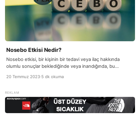
Nosebo Etkisi Nedir?
Nosebo etkisi, bir kişinin bir tedavi veya ilaç hakkında
olumlu sonuçlar beklediğinde veya inandığında, bu
beklentinin kendini gerçekleştirmesiyle ortaya çıkan bir
20 Temmuz 2023
·
5 dk okuma
fenomendir. Nosebo etkisi, placebo etkisi olarak da bilinir.
Placebo, etken maddesi olmayan veya tedavi etkisi
olmayan bir madde veya prosedürdür. Araştırmalarda,
bazen kontrol grubuna bir placebo verilir ve bu grubun da
tedavi gören gruptaki […]