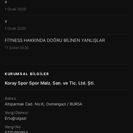
x
1 Ocak 2020
x
1 Ocak 2020
FİTNESS HAKKINDA DOĞRU BİLİNEN YANLIŞLAR
11 Şubat 2020
KURUMSAL BILGILER
Koray Spor Spor Malz. San. ve Tic. Ltd. Şti.
Adres
Altıparmak Cad. No:6, Osmangazi / BURSA
Vergi Dairesi
Ertuğrulgazi
Vergi No
5770490954