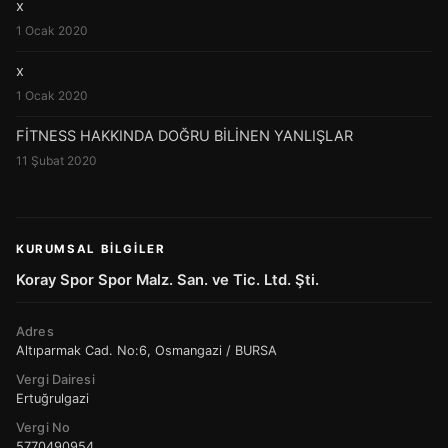
x
1 Ocak 2020
x
1 Ocak 2020
FİTNESS HAKKINDA DOĞRU BİLİNEN YANLIŞLAR
11 Şubat 2020
KURUMSAL BILGILER
Koray Spor Spor Malz. San. ve Tic. Ltd. Şti.
Adres
Altıparmak Cad. No:6, Osmangazi / BURSA
Vergi Dairesi
Ertuğrulgazi
Vergi No
5770490954