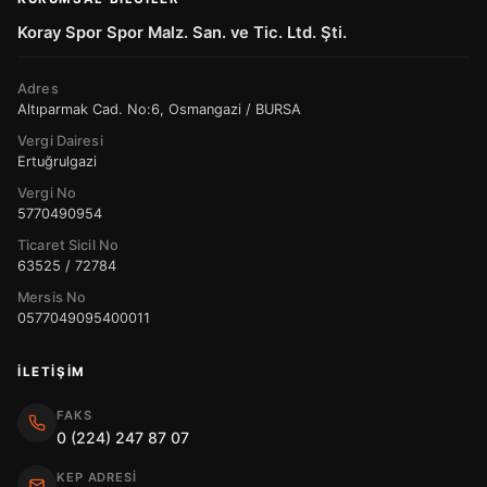
Koray Spor Spor Malz. San. ve Tic. Ltd. Şti.
Adres
Altıparmak Cad. No:6, Osmangazi / BURSA
Vergi Dairesi
Ertuğrulgazi
Vergi No
5770490954
Ticaret Sicil No
63525 / 72784
Mersis No
0577049095400011
İLETIŞIM
FAKS
0 (224) 247 87 07
KEP ADRESI