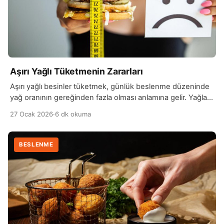
Aşırı Yağlı Tüketmenin Zararları
Aşırı yağlı besinler tüketmek, günlük beslenme düzeninde
yağ oranının gereğinden fazla olması anlamına gelir. Yağlar
vücut için gerekli bir enerji kaynağı olsa da fazla miktarda
27 Ocak 2026
·
6 dk okuma
alındığında sağlık sorunlarına yol açabilir. Özellikle
kızartmalar, fast food ürünleri ve işlenmiş gıdalar aşırı yağ
alımının başlıca kaynaklarıdır. Aşırı yağ tüketimi, kilo artışı ve
BESLENME
obezite riskini artırır. Fazla yağ, vücutta […]