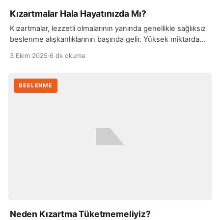
Kızartmalar Hala Hayatınızda Mı?
Kızartmalar, lezzetli olmalarının yanında genellikle sağlıksız
beslenme alışkanlıklarının başında gelir. Yüksek miktarda
yağ ve kalori içermeleri nedeniyle sık tüketilmeleri, kilo
3 Ekim 2025
·
6 dk okuma
artışı, kalp hastalıkları ve sindirim problemleri gibi sağlık
sorunlarına yol açabilir. Özellikle derin yağda kızartılan
yiyecekler, trans yağ asitleri açısından zengin olabilir ve bu
BESLENME
da damar sağlığını olumsuz etkiler. Günümüzde daha
sağlıklı alternatiflerin artmasıyla, kızartmalardan […]
Neden Kızartma Tüketmemeliyiz?