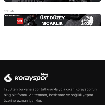
1983'ten bu yana spor tutkusuyla yola çıkan Korayspor'un
blog platformu. Antrenman, beslenme ve sağlıklı yaşam
üzerine uzman içerikler.