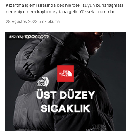
Kızartma işlemi sırasında besinlerdeki suyun buharlaşması
nedeniyle nem kaybı meydana gelir. Yüksek sıcaklıklar
nedeniyle suyun buharlaşması, besinlerin içeriğindeki su
28 Ağustos 2023
·
5 dk okuma
miktarının azalmasına yol açar. Bu durum, besinlerin daha
yoğun ve çıtır bir dokuya sahip olmasına neden olur. Ancak
aynı zamanda besinlerin kurumasına da yol açabilir, bu da
lezzet ve tazelik kaybına neden olabilir. Yüksek sıcaklık
altında […]