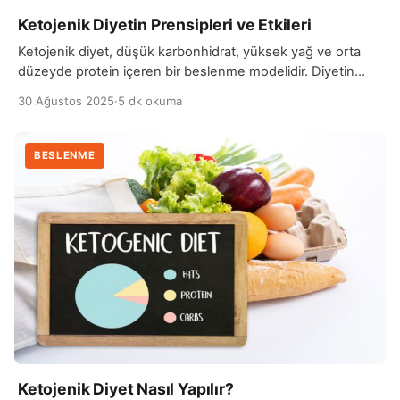
Ketojenik Diyetin Prensipleri ve Etkileri
Ketojenik diyet, düşük karbonhidrat, yüksek yağ ve orta
düzeyde protein içeren bir beslenme modelidir. Diyetin
temel prensibi, vücudu enerji için karbonhidrat yerine yağ
30 Ağustos 2025
·
5 dk okuma
yakmaya yönlendirmektir. Karbonhidrat alımının ciddi
şekilde kısıtlanması, karaciğerin yağları keton cisimciklerine
dönüştürmesini sağlar ve bu durum “ketozis” adı verilen
BESLENME
metabolik bir durumu ortaya çıkarır. Bu diyetin en belirgin
etkilerinden biri kilo kaybını […]
Ketojenik Diyet Nasıl Yapılır?