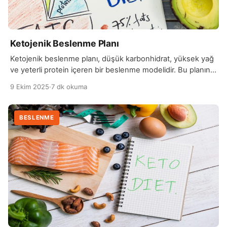
Ketojenik Beslenme Planı
Ketojenik beslenme planı, düşük karbonhidrat, yüksek yağ
ve yeterli protein içeren bir beslenme modelidir. Bu planın
temel amacı, vücudu glikoz yerine yağları enerji kaynağı
9 Ekim 2025
·
7 dk okuma
olarak kullanmaya teşvik etmektir. Karbonhidrat alımı ciddi
ölçüde azaltıldığında, vücut ketozis adı verilen metabolik
duruma girer. Bu durumda karaciğer, yağları keton
BESLENME
cisimciklerine dönüştürerek beyin ve vücut için alternatif bir
enerji kaynağı […]