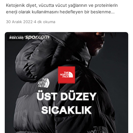
Ketojenik diyet, vücutta vücut yağlarının ve proteinlerin
enerji olarak kullanılmasını hedefleyen bir beslenme
şeklidir. Bu diyet, vücutta ketonların oluşmasını teşvik eder,
30 Aralık 2022
·
4 dk okuma
böylece vücut enerjisini yağlarınızdan ve proteinlerden alır.
Ketonlar, vücutta yağların parçalanması sonucu oluşan
maddelerdir ve vücutta enerji üretmek için kullanılırlar.
Ketojenik diyetler genellikle yüksek yağ, düşük protein ve
düşük karbonhidrat içerir. Bu diyetler, genellikle […]