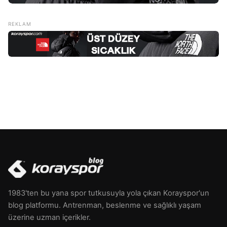
1983'ten bu yana spor tutkusuyla yola çıkan Korayspor'un
blog platformu. Antrenman, beslenme ve sağlıklı yaşam
üzerine uzman içerikler.