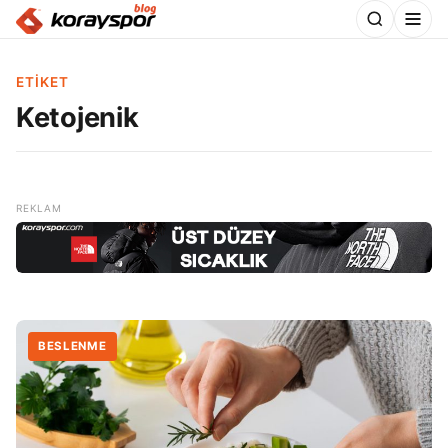
ETIKET
Ketojenik
BESLENME