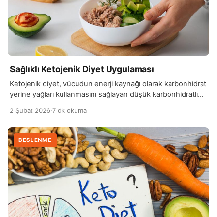
Sağlıklı Ketojenik Diyet Uygulaması
Ketojenik diyet, vücudun enerji kaynağı olarak karbonhidrat
yerine yağları kullanmasını sağlayan düşük karbonhidratlı
ve yüksek yağlı bir beslenme şeklidir. Bu diyetin temel
2 Şubat 2026
·
7 dk okuma
amacı, vücudu ketozis adı verilen bir duruma sokarak
yağların yakılmasını hızlandırmaktır. Ketozise girildiğinde,
karaciğer yağları keton cisimlerine dönüştürür ve bunlar
BESLENME
beyin ve vücut için ana enerji kaynağı haline gelir. Bu süreç,
genellikle karbonhidrat […]