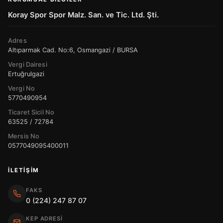
Koray Spor Spor Malz. San. ve Tic. Ltd. Şti.
Adres
Altıparmak Cad. No:6, Osmangazi / BURSA
Vergi Dairesi
Ertuğrulgazi
Vergi No
5770490954
Ticaret Sicil No
63525 / 72784
Mersis No
0577049095400011
İLETIŞIM
FAKS
0 (224) 247 87 07
KEP ADRESI