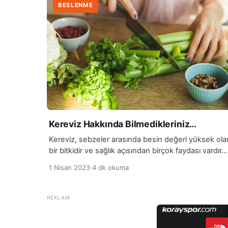
BESLENME
Kereviz Hakkında Bilmedikleriniz…
Kereviz, sebzeler arasında besin değeri yüksek ola
bir bitkidir ve sağlık açısından birçok faydası vardır.
Özellikle kökü, yaprakları ve tohumları kullanılan
1 Nisan 2023
·
4 dk okuma
kereviz, lif, vitaminler ve mineraller açısından
zengindir. İçeriğindeki bileşenler sayesinde kereviz
birçok sağlık sorununa iyi gelmektedir. Kereviz,
yüksek lif içeriği sayesinde sindirim sistemini
düzenlemeye yardımcı olur ve kabızlık gibi sindirim