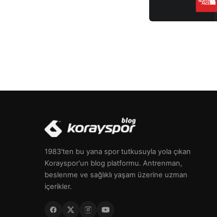
sorunlarını önleyebilir. Ayrıca kereviz, […]
1983'ten bu yana spor tutkusuyla yola çıkan
Korayspor'un blog platformu. Antrenman,
beslenme ve sağlıklı yaşam üzerine uzman
içerikler.