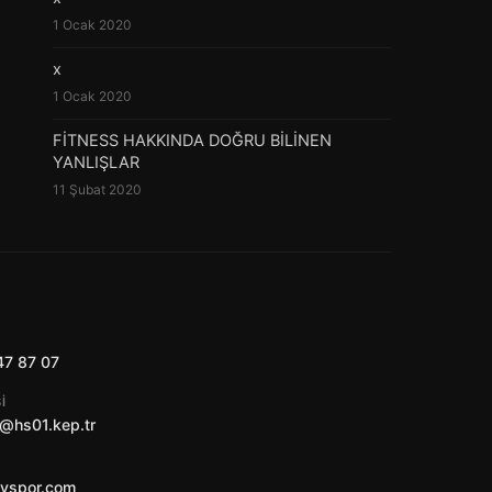
1 Ocak 2020
x
1 Ocak 2020
FİTNESS HAKKINDA DOĞRU BİLİNEN
YANLIŞLAR
11 Şubat 2020
47 87 07
I
@hs01.kep.tr
ayspor.com