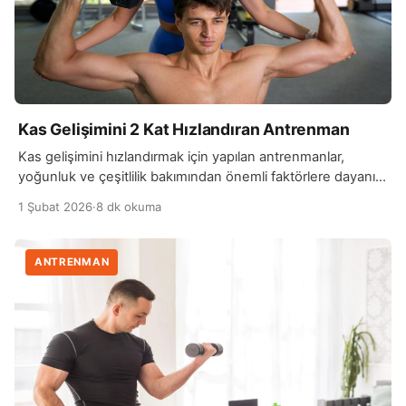
Kas Gelişimini 2 Kat Hızlandıran Antrenman
Kas gelişimini hızlandırmak için yapılan antrenmanlar,
yoğunluk ve çeşitlilik bakımından önemli faktörlere dayanır.
Kas gelişiminin temelinde, kasları zorlayarak ve onlara
1 Şubat 2026
·
8 dk okuma
mikro düzeyde hasar vererek iyileşme sürecine girmelerini
sağlamak bulunur. Bu süreç, kas liflerinin güçlenmesi ve
büyümesi için gereklidir. Yüksek ağırlıklarla yapılan düşük
ANTRENMAN
tekrarlar (4-6 arası), kas liflerini daha fazla zorlar ve
büyümelerini teşvik eder. Aynı […]