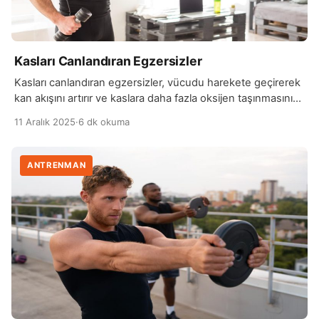
Kasları Canlandıran Egzersizler
Kasları canlandıran egzersizler, vücudu harekete geçirerek
kan akışını artırır ve kaslara daha fazla oksijen taşınmasını
sağlar. Bu tür hareketler, özellikle uzun süre hareketsiz
11 Aralık 2025
·
6 dk okuma
kalan bireylerde kasların tekrar aktif hâle gelmesine
yardımcı olur. Hafif tempolu yürüyüşler, yumuşak esneme
hareketleri ve düşük yoğunluklu ısınma egzersizleri kasların
ANTRENMAN
uyanmasını sağlayan temel aktiviteler arasında yer alır.
Ayrıca dinamik esneme hareketleri, […]