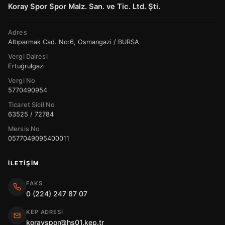
Koray Spor Spor Malz. San. ve Tic. Ltd. Şti.
Adres
Altıparmak Cad. No:6, Osmangazi / BURSA
Vergi Dairesi
Ertuğrulgazi
Vergi No
5770490954
Ticaret Sicil No
63525 / 72784
Mersis No
0577049095400011
İLETIŞIM
FAKS
0 (224) 247 87 07
KEP ADRESI
korayspor@hs01.kep.tr