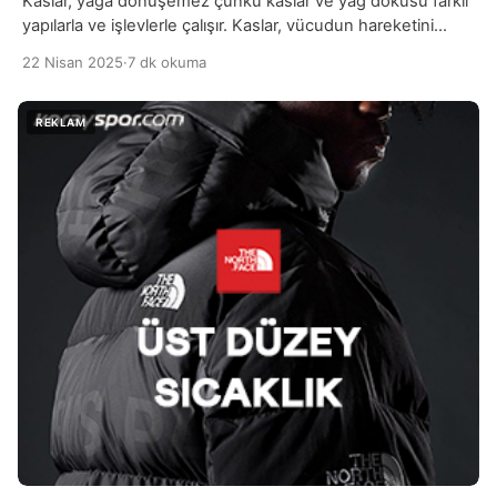
Kaslar, yağa dönüşemez çünkü kaslar ve yağ dokusu farklı
yapılarla ve işlevlerle çalışır. Kaslar, vücudun hareketini
sağlamak için çalışan, kasılabilen ve esneyebilen dokulardır.
22 Nisan 2025
·
7 dk okuma
Yağ ise vücutta enerji depolamak, vücut ısısını korumak ve
bazı hayati işlevleri desteklemek için kullanılan bir doku
türüdür. Bu iki doku, genetik olarak farklı şekilde işlev
gördükleri için birinin diğerine dönüşmesi fiziksel […]