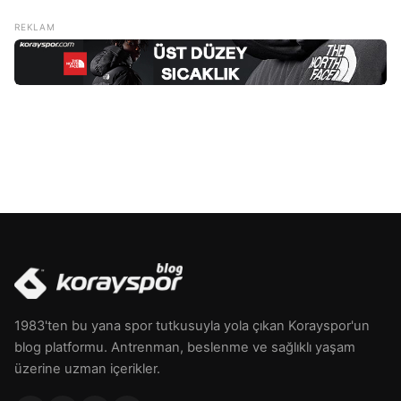
1983'ten bu yana spor tutkusuyla yola çıkan Korayspor'un
blog platformu. Antrenman, beslenme ve sağlıklı yaşam
üzerine uzman içerikler.