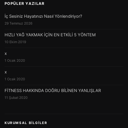
POPÜLER YAZILAR
İç Sesiniz Hayatınızı Nasıl Yönlendiriyor?
29 Temmuz 2026
HIZLI YAĞ YAKMAK İÇİN EN ETKİLİ 5 YÖNTEM
10 Ekim 2019
x
1 Ocak 2020
x
1 Ocak 2020
FİTNESS HAKKINDA DOĞRU BİLİNEN YANLIŞLAR
11 Şubat 2020
KURUMSAL BILGILER