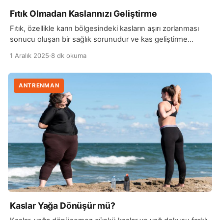
Fıtık Olmadan Kaslarınızı Geliştirme
Fıtık, özellikle karın bölgesindeki kasların aşırı zorlanması
sonucu oluşan bir sağlık sorunudur ve kas geliştirme
sürecinde dikkat edilmesi gereken önemli bir noktadır.
1 Aralık 2025
·
8 dk okuma
Kaslarınızı geliştirirken fıtık riskini en aza indirmek için doğru
teknikle çalışmak, aşırı yüklenmeden kaçınmak ve doğru
egzersizleri seçmek çok önemlidir. Vücudu doğru şekilde
ANTRENMAN
destekleyerek ve kontrollü hareketlerle çalışmak, hem kas
gelişimini destekler hem […]
Kaslar Yağa Dönüşür mü?