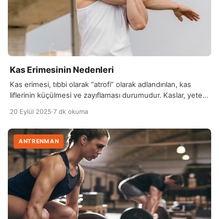
Kas Erimesinin Nedenleri
Kas erimesi, tıbbi olarak “atrofi” olarak adlandırılan, kas
liflerinin küçülmesi ve zayıflaması durumudur. Kaslar, yeterli
uyarı ve yük altında çalışmadıklarında, vücut bu kasları etkin
20 Eylül 2025
·
7 dk okuma
bir şekilde kullanmadığı için zamanla güç kaybı yaşar. Bu
durum, uzun süreli hareketsizlik, yaşlanma, beslenme
eksiklikleri veya hastalıklar gibi birçok faktörden
ANTRENMAN
kaynaklanabilir. Kas erimesi, özellikle yaşlı bireylerde,
fiziksel aktivitenin azalmasıyla daha […]