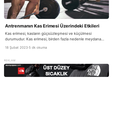
Antrenmanın Kas Erimesi Üzerindeki Etkileri
Kas erimesi, kasların güçsüzleşmesi ve küçülmesi
durumudur. Kas erimesi, birden fazla nedenle meydana
gelebilir ve birçok hastalığın semptomu olabilir. Bu yazıda,
18 Şubat 2023
·
5 dk okuma
kas erimesinin sebepleri hakkında detaylı bilgi verilecektir.
Yaşlanma, durağan yaşam tarzı, kas hasarları, nörolojik
hastalıklar ve beslenme eksikliği gibi pek çok rahatsızlık kas
erimesine neden olabilmektedir. Bu nedenle sağlıklı
beslenmek ve düzenli fiziksel aktiviteler […]