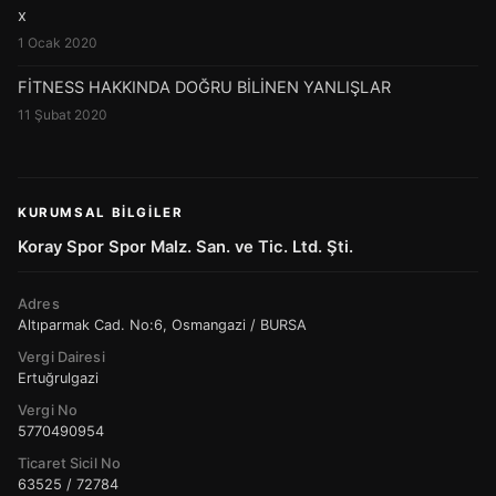
x
1 Ocak 2020
FİTNESS HAKKINDA DOĞRU BİLİNEN YANLIŞLAR
11 Şubat 2020
KURUMSAL BILGILER
Koray Spor Spor Malz. San. ve Tic. Ltd. Şti.
Adres
Altıparmak Cad. No:6, Osmangazi / BURSA
Vergi Dairesi
Ertuğrulgazi
Vergi No
5770490954
Ticaret Sicil No
63525 / 72784