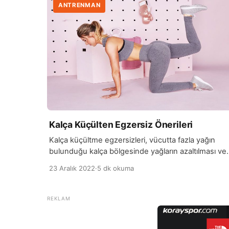
ANTRENMAN
Kalça Küçülten Egzersiz Önerileri
Kalça küçültme egzersizleri, vücutta fazla yağın
bulunduğu kalça bölgesinde yağların azaltılması ve
kasların güçlenmesine yardımcı olan egzersiz
23 Aralık 2022
·
5 dk okuma
çalışmalarıdır. Amacınız, kilo vermek ve vücut şeklin
değiştirmek için egzersizlerin tek başına yeterli
olmayabileceğini de belirtmek isteriz. Kalça
bölgesinin küçültülmesi için birçok farklı egzersiz
vardır. Bu egzersizler genellikle kalça, bacak ve kar