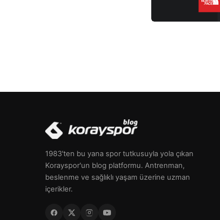
bölgelerini hedefler ve vücutta yağ yakımını […]
1983'ten bu yana spor tutkusuyla yola çıkan
Korayspor'un blog platformu. Antrenman,
beslenme ve sağlıklı yaşam üzerine uzman
içerikler.