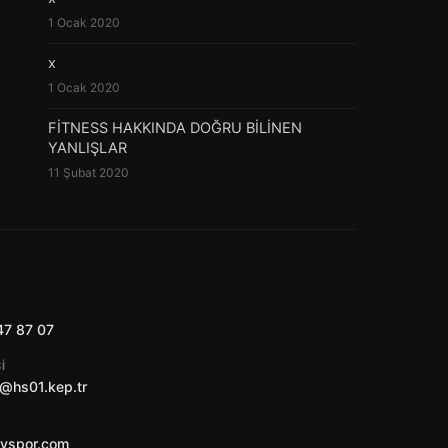
1 Ocak 2020
x
1 Ocak 2020
FİTNESS HAKKINDA DOĞRU BİLİNEN
YANLIŞLAR
11 Şubat 2020
47 87 07
I
@hs01.kep.tr
ayspor.com