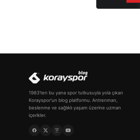
1983'ten bu yana spor tutkusuyla yola çıkan
Korayspor'un blog platformu. Antrenman,
beslenme ve sağlıklı yaşam üzerine uzman
içerikler.