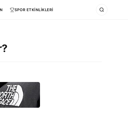
N
SPOR ETKİNLİKLERİ
r?