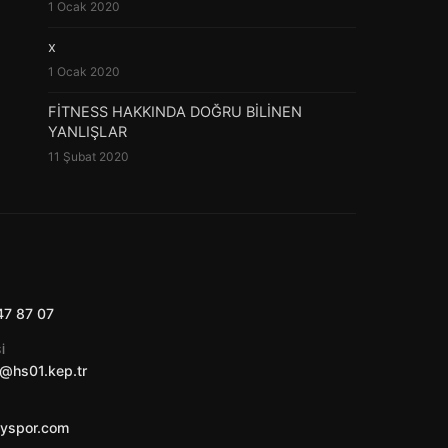
1 Ocak 2020
x
1 Ocak 2020
FİTNESS HAKKINDA DOĞRU BİLİNEN
YANLIŞLAR
11 Şubat 2020
47 87 07
I
@hs01.kep.tr
ayspor.com