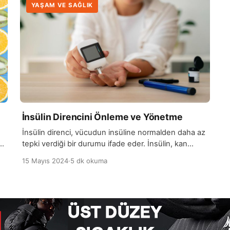
YAŞAM VE SAĞLIK
İnsülin Direncini Önleme ve Yönetme
İnsülin direnci, vücudun insüline normalden daha az
a
tepki verdiği bir durumu ifade eder. İnsülin, kan
şekeri seviyelerini düzenleyen bir hormondur ve
15 Mayıs 2024
·
5 dk okuma
hücrelere glikozun alınmasını sağlar. İnsülin direnci
durumunda, hücreler insüline normalden daha az
da
duyarlılık gösterir ve glikozun hücrelere girmesi
zorlaşır. Bunun sonucunda vücut, daha fazla insülin
üretmeye başlar ve zamanla pankreas yorulur.
İnsülin direnci, tip […]