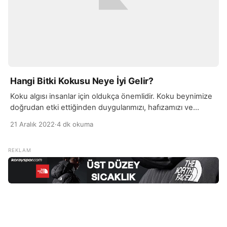
Hangi Bitki Kokusu Neye İyi Gelir?
Koku algısı insanlar için oldukça önemlidir. Koku beynimize
doğrudan etki ettiğinden duygularımızı, hafızamızı ve
davranışlarımızı etkilemektedir. Örnek vermek gerekirse;
21 Aralık 2022
·
4 dk okuma
belirli bir koku size mutlu veya hüzünlü bir hatırayı
hatırlatabilir veya belirli bir koku yemek yaparken lezzetli bir
yemek yapmanıza yardımcı olabilir. Ayrıca, bazı kokular
stresi azaltmaya veya rahatlatmaya da yardımcı olabilir.
Genel olarak, koku almak […]