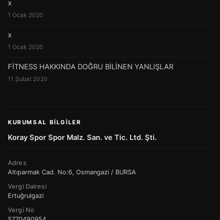
x
1 Ocak 2020
x
1 Ocak 2020
FİTNESS HAKKINDA DOĞRU BİLİNEN YANLIŞLAR
11 Şubat 2020
KURUMSAL BILGILER
Koray Spor Spor Malz. San. ve Tic. Ltd. Şti.
Adres
Altıparmak Cad. No:6, Osmangazi / BURSA
Vergi Dairesi
Ertuğrulgazi
Vergi No
5770490954