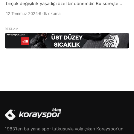
birçok değişiklik yaşadığı özel bir dönemdir. Bu süreçte
egzersiz yapmak, hem anne hem de bebek için birçok
12 Temmuz 2024
·
6 dk okuma
sağlık faydası sağlar. İlk olarak, düzenli egzersiz hamile
kadınların enerji seviyelerini artırır ve yorgunlukla başa
çıkmalarına yardımcı olur. Egzersiz, vücuttaki kan dolaşımını
artırarak, kasları güçlendirir ve esnekliği artırır. Bu, hamilelik
sırasında […]
1983'ten bu yana spor tutkusuyla yola çıkan Korayspor'un