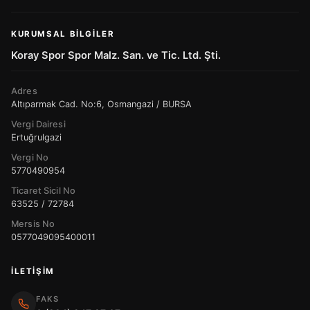
KURUMSAL BILGILER
Koray Spor Spor Malz. San. ve Tic. Ltd. Şti.
Adres
Altıparmak Cad. No:6, Osmangazi / BURSA
Vergi Dairesi
Ertuğrulgazi
Vergi No
5770490954
Ticaret Sicil No
63525 / 72784
Mersis No
0577049095400011
İLETIŞIM
FAKS