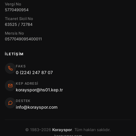
Vergi No
5770490954
Ticaret Sicil No
63525 / 72784
Mersis No
0577049095400011
İLETIŞIM
FAKS
0 (224) 247 87 07
KEP ADRESI
korayspor@hs01.kep.tr
DESTEK
info@korayspor.com
© 1983–2026
Korayspor
. Tüm hakları saklıdır.
korayspor.com