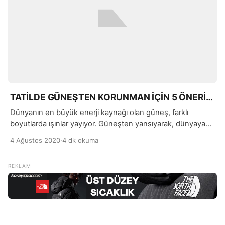
TATİLDE GÜNEŞTEN KORUNMAN İÇİN 5 ÖNERİ…
Dünyanın en büyük enerji kaynağı olan güneş, farklı
boyutlarda ışınlar yayıyor. Güneşten yansıyarak, dünyaya
ulaşabilen ışınlar ultraviyole ve görünen ışıklardır. Güneş
4 Ağustos 2020
·
4 dk okuma
ışınlarının en yoğun ve kuvvetli olduğu saatler ise 11.00 ile
16.00 arasında kalan zaman dilimindedir.