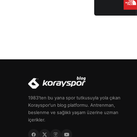
1983'ten bu yana spor tutkusuyla yola çıkan
Korayspor'un blog platformu. Antrenman,
beslenme ve sağlıklı yaşam üzerine uzman
içerikler.