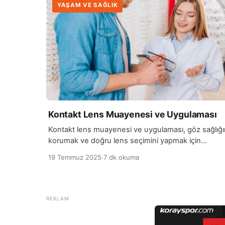
YAŞAM VE SAĞLIK
Kontakt Lens Muayenesi ve Uygulaması
Kontakt lens muayenesi ve uygulaması, göz sağlığı
korumak ve doğru lens seçimini yapmak için
uzmanlar tarafından titizlikle yürütülen bir süreçtir.
19 Temmuz 2025
·
7 dk okuma
Muayene sırasında göz doktoru, göz yapısını ve
kornea eğrisini detaylı şekilde inceler. Ayrıca, kişinin
görme problemi, yaşam tarzı ve ihtiyaçları göz
önünde bulundurularak uygun kontakt lens tipi
belirlenir. Bu aşama, hem görme kalitesinin artırılma
hem […]