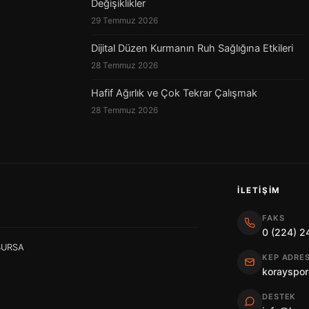
Değişiklikler
29 Temmuz 2026
Dijital Düzen Kurmanın Ruh Sağlığına Etkileri
28 Temmuz 2026
Hafif Ağırlık ve Çok Tekrar Çalışmak
28 Temmuz 2026
İLETIŞIM
FAKS
0 (224) 2
 BURSA
KEP ADRES
korayspor
DESTEK