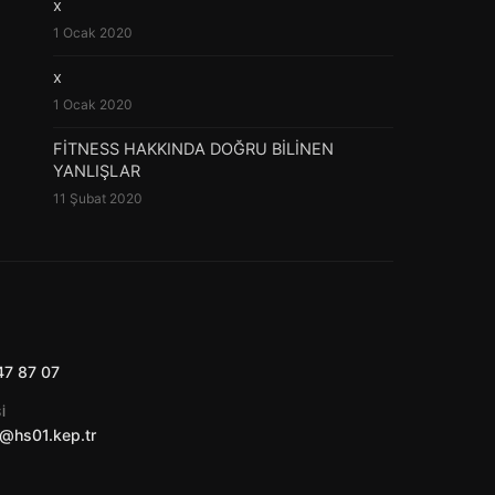
x
1 Ocak 2020
x
1 Ocak 2020
FİTNESS HAKKINDA DOĞRU BİLİNEN
YANLIŞLAR
11 Şubat 2020
47 87 07
I
@hs01.kep.tr