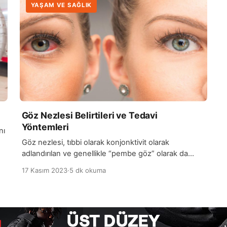
YAŞAM VE SAĞLIK
Göz Nezlesi Belirtileri ve Tedavi
Yöntemleri
nı
Göz nezlesi, tıbbi olarak konjonktivit olarak
adlandırılan ve genellikle “pembe göz” olarak da
bilinen yaygın bir göz rahatsızlığıdır. Konjonktivit,
17 Kasım 2023
·
5 dk okuma
gözün beyaz kısmını (sklera) kaplayan ince bir zar
olan konjonktivanın iltihaplanması sonucu ortaya
çıkar. Göz nezlesi, bulaşıcı bir hastalık olabilir ve
sı
bakteriler, virüsler veya alerjenler nedeniyle
meydana gelebilir. Göz nezlesinin belirtileri arasında