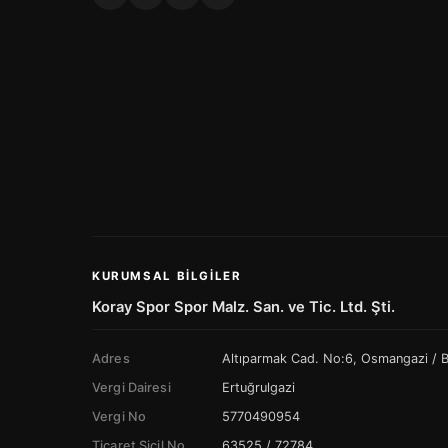
KURUMSAL BILGILER
Koray Spor Spor Malz. San. ve Tic. Ltd. Şti.
Adres
Altıparmak Cad. No:6, Osmangazi /
Vergi Dairesi
Ertuğrulgazi
Vergi No
5770490954
Ticaret Sicil No
63525 / 72784