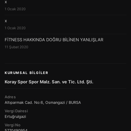
x
1 Ocak 2020
x
1 Ocak 2020
FİTNESS HAKKINDA DOĞRU BİLİNEN YANLIŞLAR
11 Şubat 2020
KURUMSAL BILGILER
Koray Spor Spor Malz. San. ve Tic. Ltd. Şti.
Adres
Altıparmak Cad. No:6, Osmangazi / BURSA
Vergi Dairesi
Ertuğrulgazi
Vergi No
5770490954