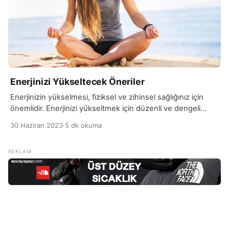
Enerjinizi Yükseltecek Öneriler
Enerjinizin yükselmesi, fiziksel ve zihinsel sağlığınız için
önemlidir. Enerjinizi yükseltmek için düzenli ve dengeli
beslenme, yeterli uyku, düzenli egzersiz yapma, stres
30 Haziran 2023
·
5 dk okuma
yönetimi ve kişisel zevkleri içeren aktivitelere zaman ayırma
gibi sağlıklı yaşam alışkanlıklarına dikkat etmek önemlidir.
Ayrıca, kişisel enerji düzeylerinizi ve ihtiyaçlarınızı anlamak,
kendinize zaman ayırarak dinlenmek ve gevşemek de
enerji seviyenizi yükseltmede etkili olabilir. […]