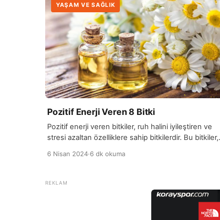
YAŞAM VE SAĞLIK
Pozitif Enerji Veren 8 Bitki
Pozitif enerji veren bitkiler, ruh halini iyileştiren ve
stresi azaltan özelliklere sahip bitkilerdir. Bu bitkiler,
çevreye yaydıkları hoş kokular, canlı renkleri ve
6 Nisan 2024
·
6 dk okuma
huzur verici görünümleri ile insanların ruh halini
olumlu yönde etkileyebilir. Özellikle ev içinde veya
ofis ortamında bu bitkilerin bulunması, atmosferi
canlandırır ve yaşam alanını daha pozitif bir ortam
haline getirebilir. Lavanta, nane, biberiye […]