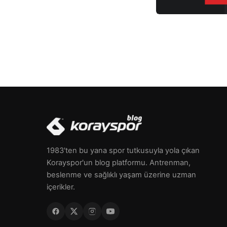
1983'ten bu yana spor tutkusuyla yola çıkan
Korayspor'un blog platformu. Antrenman,
beslenme ve sağlıklı yaşam üzerine uzman
içerikler.