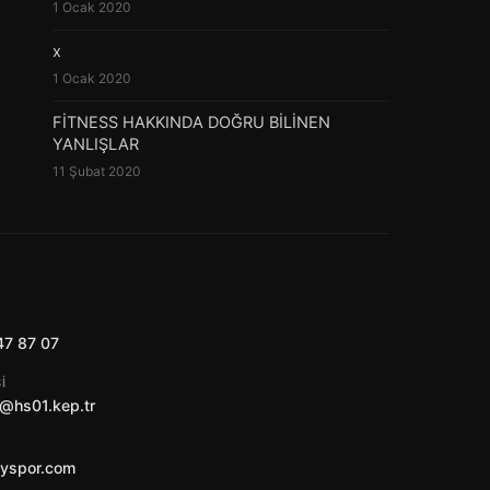
1 Ocak 2020
x
1 Ocak 2020
FİTNESS HAKKINDA DOĞRU BİLİNEN
YANLIŞLAR
11 Şubat 2020
47 87 07
I
@hs01.kep.tr
ayspor.com