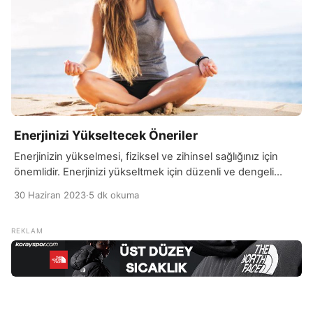
Enerjinizi Yükseltecek Öneriler
Enerjinizin yükselmesi, fiziksel ve zihinsel sağlığınız için
önemlidir. Enerjinizi yükseltmek için düzenli ve dengeli
beslenme, yeterli uyku, düzenli egzersiz yapma, stres
30 Haziran 2023
·
5 dk okuma
yönetimi ve kişisel zevkleri içeren aktivitelere zaman ayırma
gibi sağlıklı yaşam alışkanlıklarına dikkat etmek önemlidir.
Ayrıca, kişisel enerji düzeylerinizi ve ihtiyaçlarınızı anlamak,
kendinize zaman ayırarak dinlenmek ve gevşemek de
enerji seviyenizi yükseltmede etkili olabilir. […]