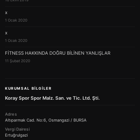
x
1 Ocak 2020
x
1 Ocak 2020
FİTNESS HAKKINDA DOĞRU BİLİNEN YANLIŞLAR
11 Şubat 2020
KURUMSAL BILGILER
Koray Spor Spor Malz. San. ve Tic. Ltd. Şti.
Adres
Altıparmak Cad. No:6, Osmangazi / BURSA
Vergi Dairesi
Ertuğrulgazi