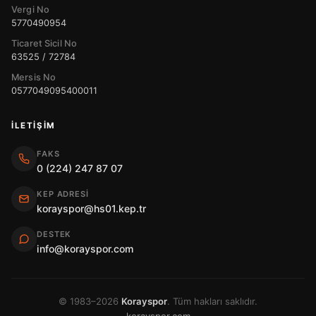
Vergi No
5770490954
Ticaret Sicil No
63525 / 72784
Mersis No
0577049095400011
İLETIŞIM
FAKS
0 (224) 247 87 07
KEP ADRESI
korayspor@hs01.kep.tr
DESTEK
info@korayspor.com
© 1983–2026
Korayspor
. Tüm hakları saklıdır.
korayspor.com