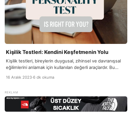
Kişilik Testleri: Kendini Keşfetmenin Yolu
Kişilik testleri, bireylerin duygusal, zihinsel ve davranışsal
eğilimlerini anlamak için kullanılan değerli araçlardır. Bu
testler, genellikle belirli bir kişilik kuramına dayanarak
16 Aralık 2023
·
6 dk okuma
tasarlanır ve bireyin tercihleri, eğilimleri, güçlü yönleri ve
gelişime açık alanları hakkında bilgi sağlar. Kendini
keşfetme sürecinde, kişilik testleri bireyin içsel dünyasını
anlamasına, güçlü ve zayıf yönlerini belirlemesine, ilişkilerini
anlamına ve potansiyel gelişim alanlarını […]