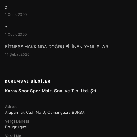
x
1 Ocak 2020
x
1 Ocak 2020
FİTNESS HAKKINDA DOĞRU BİLİNEN YANLIŞLAR
11 Şubat 2020
KURUMSAL BILGILER
Koray Spor Spor Malz. San. ve Tic. Ltd. Şti.
Adres
Altıparmak Cad. No:6, Osmangazi / BURSA
Vergi Dairesi
Ertuğrulgazi
Vergi No