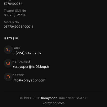
5770490954
Ticaret Sicil No
63525 / 72784
Mersis No
0577049095400011
İLETIŞIM
FAKS
0 (224) 247 87 07
KEP ADRESI
korayspor@hs01.kep.tr
DESTEK
info@korayspor.com
© 1983–2026
Korayspor
. Tüm hakları saklıdır.
korayspor.com