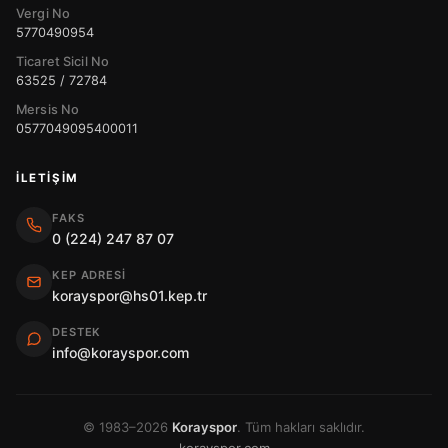
Vergi No
5770490954
Ticaret Sicil No
63525 / 72784
Mersis No
0577049095400011
İLETIŞIM
FAKS
0 (224) 247 87 07
KEP ADRESI
korayspor@hs01.kep.tr
DESTEK
info@korayspor.com
© 1983–2026
Korayspor
. Tüm hakları saklıdır.
korayspor.com