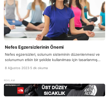
Nefes Egzersizlerinin Önemi
Nefes egzersizleri, solunum sisteminin düzenlenmesi ve
solunumun etkin bir şekilde kullanılması için tasarlanmış
tekniklerdir. Bu egzersizler, stresin azaltılması, kaygı ile
8 Ağustos 2023
·
5 dk okuma
başa çıkma, uyku kalitesinin artırılması, odaklanma
becerisinin geliştirilmesi gibi çeşitli faydalar sağlar. Aynı
zamanda, solunum sistemi problemleri olan kişilerin nefes
kontrolünü artırarak solunum yeteneğini ve dayanıklılığını
iyileştirmesine de yardımcı olabilir. Bir tür nefes egzersizi
olan […]