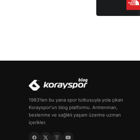
1983'ten bu yana spor tutkusuyla yola çıkan
Korayspor'un blog platformu. Antrenman,
beslenme ve sağlıklı yaşam üzerine uzman
içerikler.