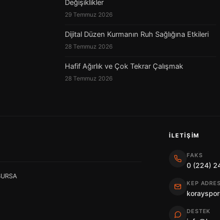
Değişiklikler
29 Temmuz 2026
Dijital Düzen Kurmanın Ruh Sağlığına Etkileri
28 Temmuz 2026
Hafif Ağırlık ve Çok Tekrar Çalışmak
28 Temmuz 2026
İLETIŞIM
FAKS
0 (224) 2
 BURSA
KEP ADRES
korayspor
DESTEK