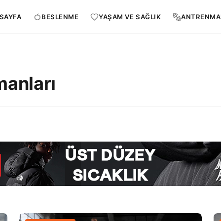
SAYFA
BESLENME
YAŞAM VE SAĞLIK
ANTRENMA
manları