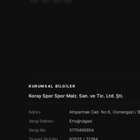
KURUMSAL BILGILER
Koray Spor Spor Malz. San. ve Tic. Ltd. Şti.
Adres
Altıparmak Cad. No:6, Osmangazi /
Vergi Dairesi
Ertuğrulgazi
Vergi No
5770490954
Ticaret Sicil No
63525 / 72784