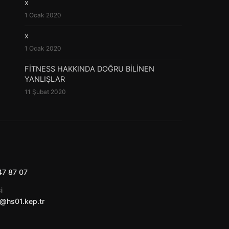
x
1 Ocak 2020
x
1 Ocak 2020
FİTNESS HAKKINDA DOĞRU BİLİNEN
YANLIŞLAR
11 Şubat 2020
47 87 07
I
@hs01.kep.tr