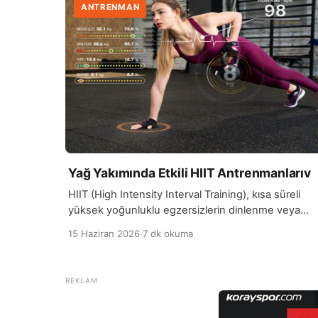
ANTRENMAN
Yağ Yakımında Etkili HIIT Antrenmanlarıv
HIIT (High Intensity Interval Training), kısa süreli
yüksek yoğunluklu egzersizlerin dinlenme veya
düşük tempolu egzersiz aralıklarıyla dönüşümlü
15 Haziran 2026
·
7 dk okuma
olarak yapıldığı bir antrenman yöntemidir.…