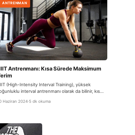
ANTRENMAN
IIT Antrenmanı: Kısa Sürede Maksimum
erim
IIT (High-Intensity Interval Training), yüksek
oğunluklu interval antrenmanı olarak da bilinir, kısa
ürelerde maksimum verim almayı hedefleyen etkili
0 Haziran 2024
·
5 dk okuma
ir egzersiz yöntemidir. HIIT antrenmanı, sürekli
üksek yoğunluklu egzersizlerle düşük yoğunluklu
inlenme periyotlarını sırayla uygulayarak yapılan bir
gzersiz şeklidir. Genellikle 20-30 dakika süren bu
ntrenman, yoğun tempolu çalışma ve dinlenme