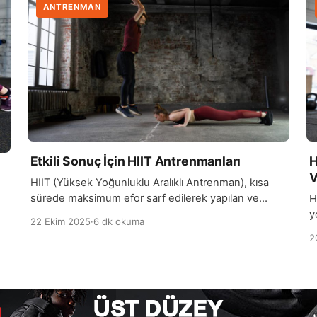
ANTRENMAN
Etkili Sonuç İçin HIIT Antrenmanları
H
V
HIIT (Yüksek Yoğunluklu Aralıklı Antrenman), kısa
sürede maksimum efor sarf edilerek yapılan ve
H
aralıklı dinlenme periyotlarını içeren bir antrenman
y
22 Ekim 2025
·
6 dk okuma
yöntemidir. Bu antrenman türü, yağ yakımını
s
2
hızlandırması ve metabolizmayı uzun süre aktif
b
tutmasıyla bilinir. Kısa sürede etkili sonuçlar almak
y
isteyenler için HIIT, zaman verimliliği açısından da
d
oldukça avantajlıdır. HIIT antrenmanları sırasında kalp
e
atış hızı yüksek seviyelere […]
a