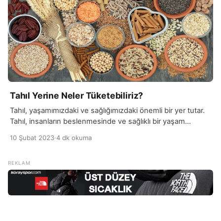
Tahıl Yerine Neler Tüketebiliriz?
Tahıl, yaşamımızdaki ve sağlığımızdaki önemli bir yer tutar.
Tahıl, insanların beslenmesinde ve sağlıklı bir yaşam
sürdürmelerinde temel bir rol oynar. Tahıl, insanlar için
10 Şubat 2023
·
4 dk okuma
önemli miktarda enerji, protein, vitamin ve mineral sağlar.
Bu öğeler, bedenin normal fonksiyonlarını sürdürebilmesi
için gereklidir ve tahıl, bu öğeleri beslenmedeki en önemli
kaynaklardan biridir. Ayrıca, tahıl, karbonhidrat, lif ve diğer
önemli […]