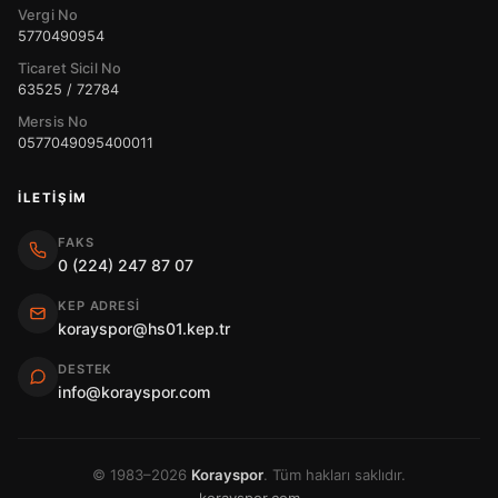
Vergi No
5770490954
Ticaret Sicil No
63525 / 72784
Mersis No
0577049095400011
İLETIŞIM
FAKS
0 (224) 247 87 07
KEP ADRESI
korayspor@hs01.kep.tr
DESTEK
info@korayspor.com
© 1983–2026
Korayspor
. Tüm hakları saklıdır.
korayspor.com