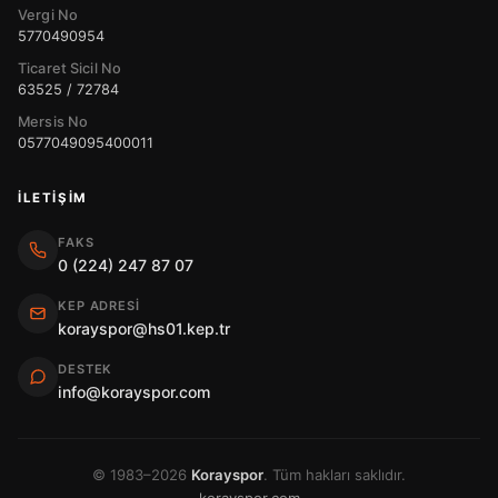
Vergi No
5770490954
Ticaret Sicil No
63525 / 72784
Mersis No
0577049095400011
İLETIŞIM
FAKS
0 (224) 247 87 07
KEP ADRESI
korayspor@hs01.kep.tr
DESTEK
info@korayspor.com
© 1983–2026
Korayspor
. Tüm hakları saklıdır.
korayspor.com