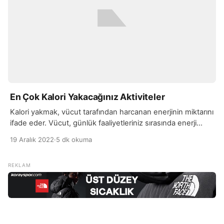
En Çok Kalori Yakacağınız Aktiviteler
Kalori yakmak, vücut tarafından harcanan enerjinin miktarını
ifade eder. Vücut, günlük faaliyetleriniz sırasında enerji
harcarken, aynı zamanda yediğiniz yiyecekler ve
19 Aralık 2022
·
5 dk okuma
içeceklerden de enerji sağlar. Eğer vücut tarafından
harcanan enerji, yediğiniz yiyecekler ve içeceklerden
sağlanan enerjiden daha fazlaysa, kilo vermeye başlarsınız.
Bu nedenle, kilo vermek istiyorsanız, vücut tarafından
harcanan enerji miktarını arttırmak ve yediğiniz yiyecekler
ve […]