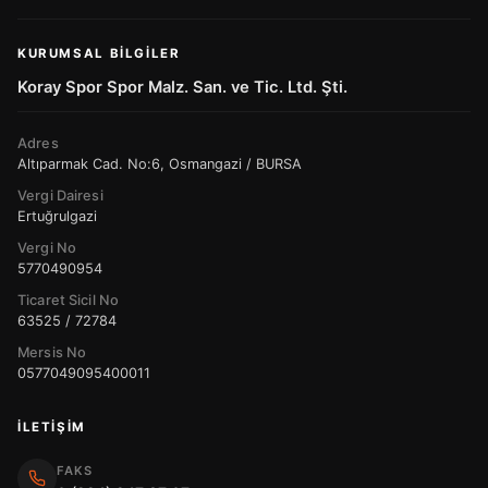
KURUMSAL BILGILER
Koray Spor Spor Malz. San. ve Tic. Ltd. Şti.
Adres
Altıparmak Cad. No:6, Osmangazi / BURSA
Vergi Dairesi
Ertuğrulgazi
Vergi No
5770490954
Ticaret Sicil No
63525 / 72784
Mersis No
0577049095400011
İLETIŞIM
FAKS