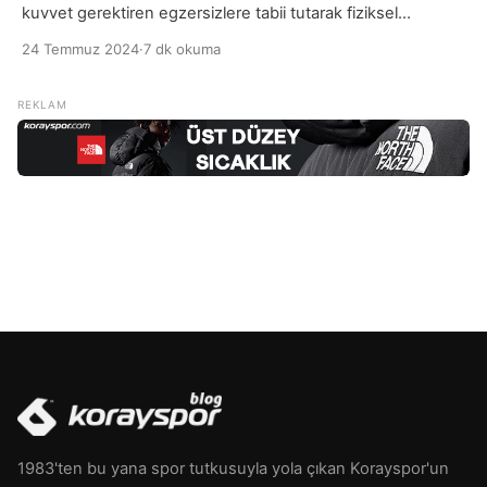
kuvvet gerektiren egzersizlere tabii tutarak fiziksel
performansı artırmayı hedefleyen aktivitelerdir. Bu sporlar,
24 Temmuz 2024
·
7 dk okuma
genellikle kas gücünü, dayanıklılığı ve genel kondisyonu
geliştirmek için tasarlanmıştır. Ağırlık kaldırma, halter, güreş
ve Amerikan futbolu gibi sporlar bu kategoriye girer. Güç
gerektiren sporlar, kas kütlesini artırma, güç geliştirme ve
fiziksel dayanıklılığı artırma amacı […]
1983'ten bu yana spor tutkusuyla yola çıkan Korayspor'un